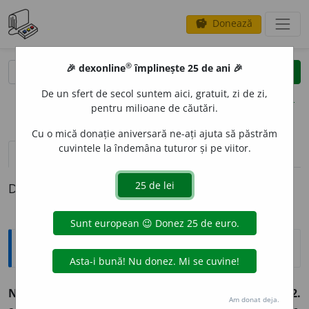
Donează
savings
®
®
🎉 dexonline
împlinește 25 de ani 🎉
caută
clear
search
De un sfert de secol suntem aici, gratuit, zi de zi,
opțiuni
pentru milioane de căutări.
Cu o mică donație aniversară ne-ați ajuta să păstrăm
cuvintele la îndemâna tuturor și pe viitor.
pronunție
(50)
volume_up
definiții (1)
Definiția cu ID-ul 1008685:
Sinonime
NATUR
A
L
adj.
,
adv.
1.
adj.
(
livr.
) element
a
r.
(Forțele ~.)
2.
Am donat deja.