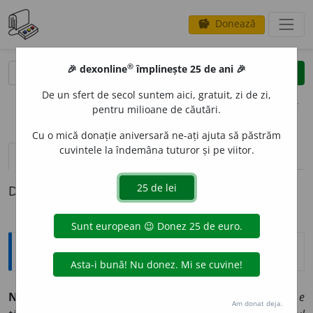
Donează
savings
®
®
🎉 dexonline
împlinește 25 de ani 🎉
caută
clear
search
De un sfert de secol suntem aici, gratuit, zi de zi,
opțiuni
pentru milioane de căutări.
Cu o mică donație aniversară ne-ați ajuta să păstrăm
cuvintele la îndemâna tuturor și pe viitor.
definiții (1)
Definiția cu ID-ul 922837:
Explicative DEX
NAR
A
MZ,
naramzi,
s. m.
(Învechit) Portocal.
Dincolo e
Am donat deja.