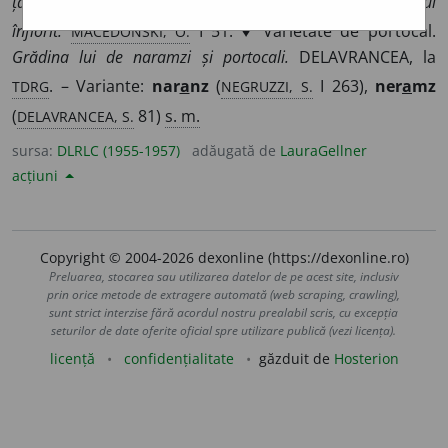
țărmul ce-a fost de zei iubit Pe care-l încunună naramzul
MACEDONSKI, O.
înflorit.
I 51. ♦ Varietate de portocal.
Grădina lui de naramzi și portocali.
DELAVRANCEA, la
TDRG
NEGRUZZI, S.
. – Variante:
nar
a
nz
(
I 263),
ner
a
mz
DELAVRANCEA, S.
(
81)
s. m.
sursa:
DLRLC (1955-1957)
adăugată de
LauraGellner
acțiuni
Copyright © 2004-2026 dexonline (https://dexonline.ro)
Preluarea, stocarea sau utilizarea datelor de pe acest site, inclusiv
prin orice metode de extragere automată (web scraping, crawling),
sunt strict interzise fără acordul nostru prealabil scris, cu excepția
seturilor de date oferite oficial spre utilizare publică (vezi licența).
licență
confidențialitate
găzduit de
Hosterion