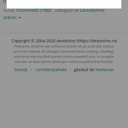
(
reg.
) a împupi, a încăpuși.
(Planta a ~.)
sursa:
Sinonime82 (1982)
adăugată de
LauraGellner
acțiuni
Copyright © 2004-2026 dexonline (https://dexonline.ro)
Preluarea, stocarea sau utilizarea datelor de pe acest site, inclusiv
prin orice metode de extragere automată (web scraping, crawling),
sunt strict interzise fără acordul nostru prealabil scris, cu excepția
seturilor de date oferite oficial spre utilizare publică (vezi licența).
licență
confidențialitate
găzduit de
Hosterion