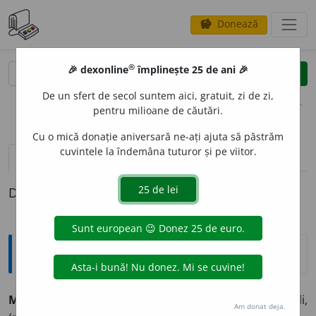
Donează
savings
®
®
🎉 dexonline
împlinește 25 de ani 🎉
caută
clear
search
De un sfert de secol suntem aici, gratuit, zi de zi,
opțiuni
pentru milioane de căutări.
Cu o mică donație aniversară ne-ați ajuta să păstrăm
cuvintele la îndemâna tuturor și pe viitor.
pronunție
(15)
volume_up
definiții (1)
Definiția cu ID-ul 1007716:
Sinonime
MUGUR
I
vb.
(
BOT.
)
a înmuguri, (
înv.
și
pop.
) a odrăsli,
Am donat deja.