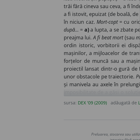
trăi fără cineva sau ceva, a fi în
a fi istovit, epuizat (de boală, de 
în niciun caz.
Mort-copt
= cu oric
după...
=
a)
a lupta, a se zbate p
preajma lui.
A fi beat mort
(sau
m
ordin istoric, vorbitorii ei di
mașinilor, a mijloacelor de tra
forțelor de muncă sau a mașin
proiectil lansat dintr-o gură d
unor obstacole pe traiectorie.
P
și manivela au axele în prelung
imposibilitate de a găsi o soluți
afla, a trece) pe linie moartă
= a 
sursa:
DEX '09 (2009)
adăugată de
calitate inferioară. ♦ (
Fam.
; de
funcțiile vitale pierdute; paraliza
rănilor și prin care nu trec ra
neînsuflețit; nemișcat, încremenit
Preluarea, stocarea sau utiliz
șters.
II.
S. m.
și
f.
Persoană car
interzise fără acor