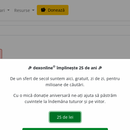
Donează
savings
ari
Resurse
®
🎉 dexonline
împlinește 25 de ani 🎉
De un sfert de secol suntem aici, gratuit, zi de zi, pentru
milioane de căutări.
Cu o mică donație aniversară ne-ați ajuta să păstrăm
cuvintele la îndemâna tuturor și pe viitor.
adj.
,
s. m.
și
f.
I.
Adj.
1.
(Despre ființe) Care nu mai trăiește, c
ace pe mortul în păpușoi
= a se face că nu știe nimic, a simula 
o chestiune încurcată, a renunța la ceva.
A fi mort fără
(sau
d