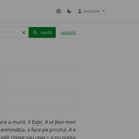
Anonim
language
dark_mode
person
caută
opțiuni
clear
search
are a murit. ◊
Expr.
A se face mort
nevinovăția, a face pe prostul.
A o
upă) cineva
sau
ceva
= a nu putea