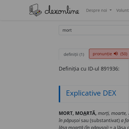
Despre noi
Volunt
®
pronunție
(50)
volume_up
definiții (1)
Definiția cu ID-ul 891936:
Explicative DEX
MORT, MO
A
RTĂ,
morți, moarte,
în păpușoi
sau (substantivat)
a f
lăsa moartă (în păpușoi)
= a lăsa 