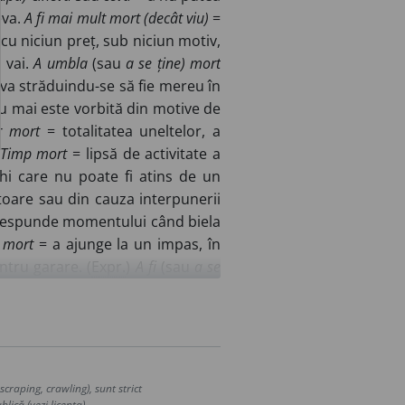
eva.
A fi mai mult mort (decât viu)
=
 cu niciun preț, sub niciun motiv,
 vai.
A umbla
(sau
a se ține) mort
va străduindu-se să fie mereu în
u mai este vorbită din motive de
r mort
= totalitatea uneltelor, a
Timp mort
= lipsă de activitate a
i care nu poate fi atins de un
toare sau din cauza interpunerii
orespunde momentului când biela
t mort
= a ajunge la un impas, în
ntru garare. (
Expr.
)
A fi
(sau
a se
de răspundere.
Fier-mort
= fier de
.
(Despre părți ale corpului) Cu
iele care se formează deasupra
Fig.
(Despre lucruri) Fără viață,
re culori, nuanțe) Fără strălucire;
craping, crawling), sunt strict
 persoane așezat în coșciug sau
lică (vezi licența).