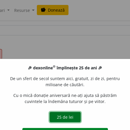
Donează
savings
ari
Resurse
®
🎉 dexonline
împlinește 25 de ani 🎉
De un sfert de secol suntem aici, gratuit, zi de zi, pentru
milioane de căutări.
Cu o mică donație aniversară ne-ați ajuta să păstrăm
cuvintele la îndemâna tuturor și pe viitor.
.
mos, moris,
obiceĭ). Relativ la obiceĭurĭ:
reflexiunĭ morale.
m bunelor obiceĭurĭ:
carte morală.
Intelectual, spiritual (î
are e bazată pe probalitățĭ.
Simțu moral,
cunoștința bineluĭ