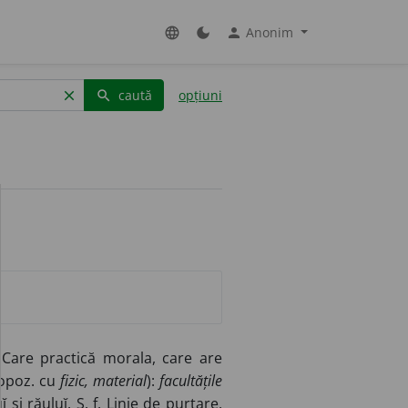
Anonim
language
dark_mode
person
caută
opțiuni
clear
search
Care practică morala, care are
n opoz. cu
fizic, material
):
facultățile
 și răuluĭ. S. f. Linie de purtare,