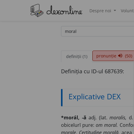
Despre noi
Volunt
®
pronunție
(50)
volume_up
definiții (1)
Definiția cu ID-ul 687639:
Explicative DEX
*morál, -ă
adj. (lat.
moralis,
d
obiceĭurĭ pure:
om moral.
Confor
morale. Certitudine morală,
acea c