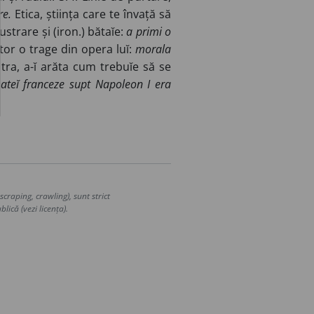
re.
Etica, știința care te învață să
strare și (iron.) bătaĭe:
a primi o
tor o trage din opera luĭ:
morala
tra, a-ĭ arăta cum trebuĭe să se
teĭ franceze supt Napoleon I era
craping, crawling), sunt strict
lică (vezi licența).