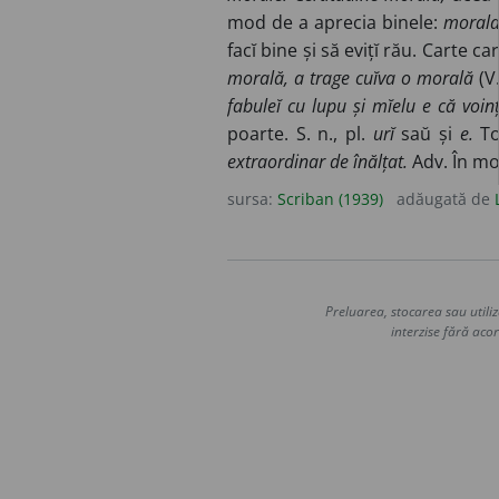
mod de a aprecia binele:
morala 
facĭ bine și să evițĭ rău. Carte c
morală, a trage cuĭva o morală
(V
fabuleĭ cu lupu și mĭelu e că voin
poarte. S. n., pl.
urĭ
saŭ și
e.
Tot
extraordinar de înălțat.
Adv. În m
sursa:
Scriban (1939)
adăugată de
Preluarea, stocarea sau utiliz
interzise fără acor