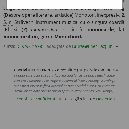
instrumente muzicale; adesea substantivat) Care are o
singură coardă; care vibrează într-un singur ton. ♦
Fig.
(Despre opere literare, artistice) Monoton, inexpresiv.
2.
S. n.
Străvechi instrument muzical cu o singură coardă.
[
Pl.
și: (
2
)
monocorduri
] – Din
fr.
monocorde,
lat.
monochordum,
germ.
Monochord.
sursa:
DEX '98 (1998)
adăugată de
LauraGellner
acțiuni
Copyright © 2004-2026 dexonline (https://dexonline.ro)
Preluarea, stocarea sau utilizarea datelor de pe acest site, inclusiv
prin orice metode de extragere automată (web scraping, crawling),
sunt strict interzise fără acordul nostru prealabil scris, cu excepția
seturilor de date oferite oficial spre utilizare publică (vezi licența).
licență
confidențialitate
găzduit de
Hosterion