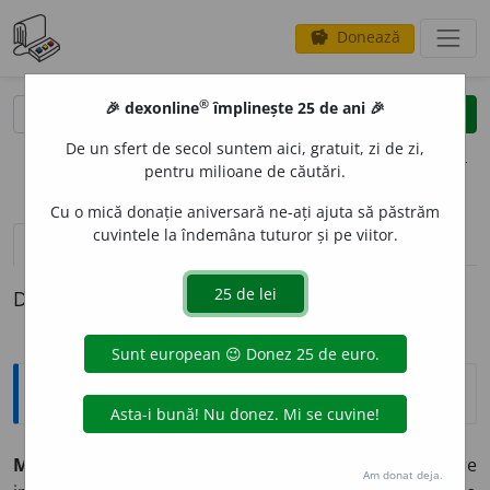
Donează
savings
®
®
🎉 dexonline
împlinește 25 de ani 🎉
caută
clear
search
De un sfert de secol suntem aici, gratuit, zi de zi,
opțiuni
pentru milioane de căutări.
Cu o mică donație aniversară ne-ați ajuta să păstrăm
cuvintele la îndemâna tuturor și pe viitor.
pronunție
(1)
volume_up
definiții (1)
Definiția cu ID-ul 48458:
Explicative DEX
MONOC
O
RD, -Ă,
monocorde,
adj.
,
s. n.
1.
Adj.
(Despre
Am donat deja.