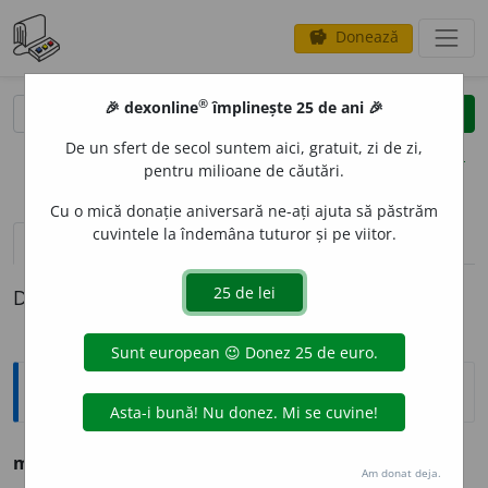
Donează
savings
®
®
🎉 dexonline
împlinește 25 de ani 🎉
caută
clear
search
De un sfert de secol suntem aici, gratuit, zi de zi,
opțiuni
pentru milioane de căutări.
Cu o mică donație aniversară ne-ați ajuta să păstrăm
cuvintele la îndemâna tuturor și pe viitor.
definiții (1)
Definiția cu ID-ul 1006677:
Sinonime
m
o
lie
s.
v.
CÎINELE-BABEI. GĂRGĂRIȚĂ.
Am donat deja.