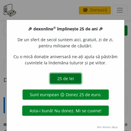
Donează
savings
®
®
🎉 dexonline
împlinește 25 de ani 🎉
caută
clear
search
De un sfert de secol suntem aici, gratuit, zi de zi,
opțiuni
pentru milioane de căutări.
Cu o mică donație aniversară ne-ați ajuta să păstrăm
cuvintele la îndemâna tuturor și pe viitor.
pronunție
(50)
volume_up
definiții (1)
Definiția cu ID-ul 800010:
Explicative DEX
mizerie
f.
1.
mare sărăcie:
au murit de mizerie;
2.
stare
Am donat deja.