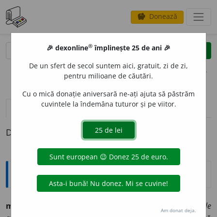
Donează
savings
®
®
🎉 dexonline
împlinește 25 de ani 🎉
caută
clear
search
De un sfert de secol suntem aici, gratuit, zi de zi,
opțiuni
pentru milioane de căutări.
Cu o mică donație aniversară ne-ați ajuta să păstrăm
cuvintele la îndemâna tuturor și pe viitor.
pronunție
(50)
volume_up
definiții (1)
Definiția cu ID-ul 799974:
Explicative DEX
mit
n.
1.
povestire fabuloasă:
vremile aurite ce mitele
Am donat deja.