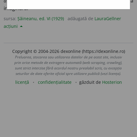
albastre ni le șoptesc ades
EM.;
2.
fig.
lucru fictiv, ființă
imaginară.
sursa:
Șăineanu, ed. VI (1929)
adăugată de
LauraGellner
acțiuni
Copyright © 2004-2026 dexonline (https://dexonline.ro)
Preluarea, stocarea sau utilizarea datelor de pe acest site, inclusiv
prin orice metode de extragere automată (web scraping, crawling),
sunt strict interzise fără acordul nostru prealabil scris, cu excepția
seturilor de date oferite oficial spre utilizare publică (vezi licența).
licență
confidențialitate
găzduit de
Hosterion