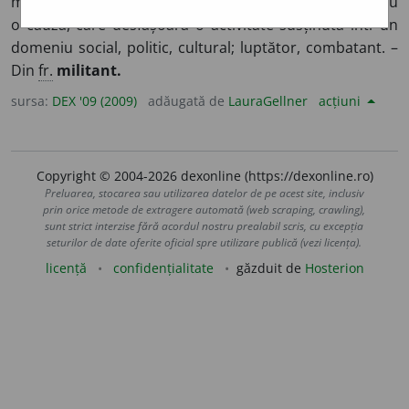
militează, care luptă intens pentru un principiu, pentru
o cauză, care desfășoară o activitate susținută într-un
domeniu social, politic, cultural; luptător, combatant. –
Din
fr.
militant.
sursa:
DEX '09 (2009)
adăugată de
LauraGellner
acțiuni
Copyright © 2004-2026 dexonline (https://dexonline.ro)
Preluarea, stocarea sau utilizarea datelor de pe acest site, inclusiv
prin orice metode de extragere automată (web scraping, crawling),
sunt strict interzise fără acordul nostru prealabil scris, cu excepția
seturilor de date oferite oficial spre utilizare publică (vezi licența).
licență
confidențialitate
găzduit de
Hosterion