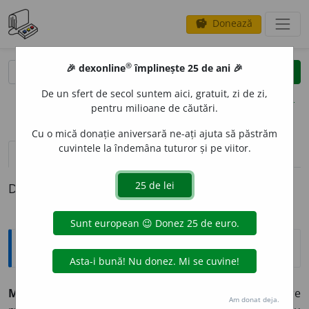
Donează
savings
®
®
🎉 dexonline
împlinește 25 de ani 🎉
caută
clear
search
De un sfert de secol suntem aici, gratuit, zi de zi,
opțiuni
pentru milioane de căutări.
Cu o mică donație aniversară ne-ați ajuta să păstrăm
cuvintele la îndemâna tuturor și pe viitor.
pronunție
(14)
volume_up
definiții (1)
Definiția cu ID-ul 890276:
Explicative DEX
MILIT
A
NT, -Ă,
militanți, -te,
adj.
,
s. m.
și
f.
(Persoană) care
Am donat deja.