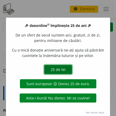
Donează
savings
®
®
🎉 dexonline
împlinește 25 de ani 🎉
caută
clear
search
De un sfert de secol suntem aici, gratuit, zi de zi,
opțiuni
pentru milioane de căutări.
Cu o mică donație aniversară ne-ați ajuta să păstrăm
cuvintele la îndemâna tuturor și pe viitor.
pronunție
(50)
volume_up
definiții (1)
Definiția cu ID-ul 1004791:
Sinonime
mi
e
re
s.
v.
MAGIUN. NECTAR. ZAHAROZĂ. ZAHĂR.
Am donat deja.