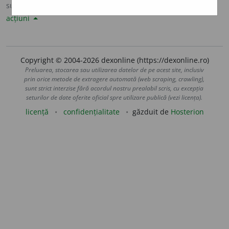
sursa:
Sinonime82 (1982)
adăugată de
LauraGellner
acțiuni
Copyright © 2004-2026 dexonline (https://dexonline.ro)
Preluarea, stocarea sau utilizarea datelor de pe acest site, inclusiv
prin orice metode de extragere automată (web scraping, crawling),
sunt strict interzise fără acordul nostru prealabil scris, cu excepția
seturilor de date oferite oficial spre utilizare publică (vezi licența).
licență
confidențialitate
găzduit de
Hosterion