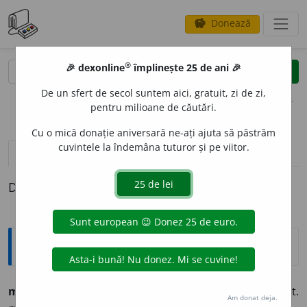
Donează
savings
®
®
🎉 dexonline
împlinește 25 de ani 🎉
caută
clear
search
De un sfert de secol suntem aici, gratuit, zi de zi,
opțiuni
pentru milioane de căutări.
Cu o mică donație aniversară ne-ați ajuta să păstrăm
cuvintele la îndemâna tuturor și pe viitor.
definiții (1)
Definiția cu ID-ul 261432:
Ortografice DOOM
mic
e
liu
s. n. [
-liu
pron.
-liu
], art.
mic
e
liul;
pl.
mic
e
lii,
art.
Am donat deja.