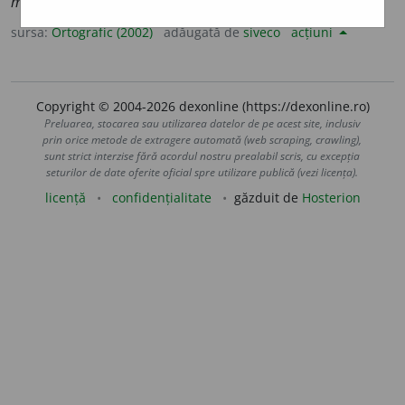
mic
e
liile
(sil.
-li-i-)
sursa:
Ortografic (2002)
adăugată de
siveco
acțiuni
Copyright © 2004-2026 dexonline (https://dexonline.ro)
Preluarea, stocarea sau utilizarea datelor de pe acest site, inclusiv
prin orice metode de extragere automată (web scraping, crawling),
sunt strict interzise fără acordul nostru prealabil scris, cu excepția
seturilor de date oferite oficial spre utilizare publică (vezi licența).
licență
confidențialitate
găzduit de
Hosterion