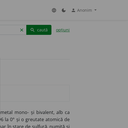
Anonim
language
dark_mode
person
caută
opțiuni
clear
search
 metal mono- și bivalent, alb ca
96 la 0° și o greutate atomică de
nar în stare de sulfură, numită și