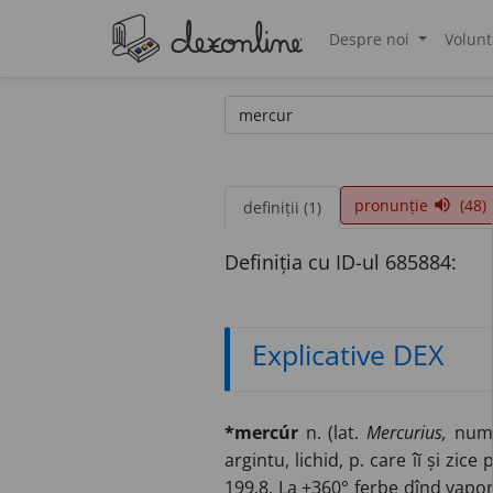
Despre noi
Volunt
®
pronunție
(48)
volume_up
definiții (1)
Definiția cu ID-ul 685884:
Explicative DEX
*mercúr
n. (lat.
Mercurius,
nume
argintu, lichid, p. care îĭ și zic
199.8. La +360° ferbe dînd vaporĭ