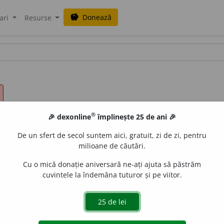
Donează
savings
ari
Resurse
®
🎉 dexonline
împlinește 25 de ani 🎉
De un sfert de secol suntem aici, gratuit, zi de zi, pentru
milioane de căutări.
Cu o mică donație aniversară ne-ați ajuta să păstrăm
cuvintele la îndemâna tuturor și pe viitor.
le zeuluĭ comerciuluĭ, d.
merx,
marfă).
Chim.
Idrargir, un
e poporu
argint viŭ.
Îngheață la 40°, are o densitate de 13,5
 veninoșĭ. Se găsește în Spania, Austria, California, de ordi