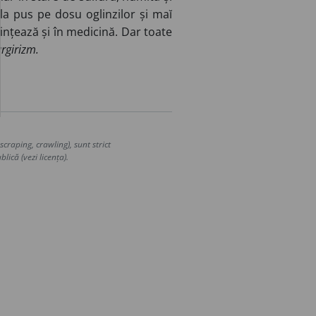
la pus pe dosu oglinzilor și maĭ
ințează și în medicină. Dar toate
argirizm.
craping, crawling), sunt strict
lică (vezi licența).