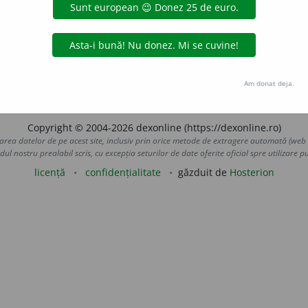
acerea aparatelor de fizică, termometrelor, barometrelor, 
gintuluĭ, cu care se aliază ușor formînd amalgame. Se întrebu
ea lor produce de multe orĭ o intoxicare particulară numită
idr
LauraGellner
acțiuni
Am donat deja.
Copyright © 2004-2026 dexonline (https://dexonline.ro)
area datelor de pe acest site, inclusiv prin orice metode de extragere automată (web s
dul nostru prealabil scris, cu excepția seturilor de date oferite oficial spre utilizare pub
licență
confidențialitate
găzduit de
Hosterion