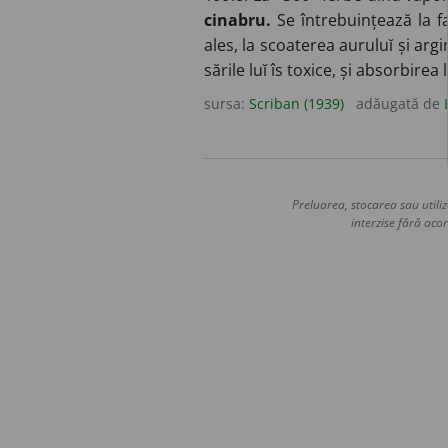
cinabru.
Se întrebuințează la f
ales, la scoaterea auruluĭ și ar
sările luĭ îs toxice, și absorbir
sursa:
Scriban (1939)
adăugată de
Preluarea, stocarea sau utiliz
interzise fără acor