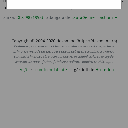
(depunând un efort, învățând anume); a ține minte, a
memoriza. – Din
lat.
memorare,
fr.
mémorer.
sursa:
DEX '98 (1998)
adăugată de
LauraGellner
acțiuni
Copyright © 2004-2026 dexonline (https://dexonline.ro)
Preluarea, stocarea sau utilizarea datelor de pe acest site, inclusiv
prin orice metode de extragere automată (web scraping, crawling),
sunt strict interzise fără acordul nostru prealabil scris, cu excepția
seturilor de date oferite oficial spre utilizare publică (vezi licența).
licență
confidențialitate
găzduit de
Hosterion