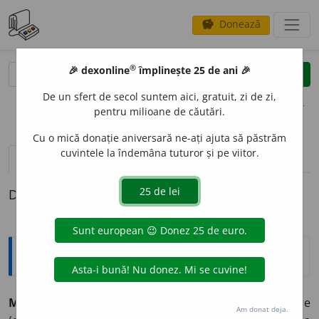
Donează
savings
®
®
🎉 dexonline
împlinește 25 de ani 🎉
caută
clear
search
De un sfert de secol suntem aici, gratuit, zi de zi,
opțiuni
pentru milioane de căutări.
Cu o mică donație aniversară ne-ați ajuta să păstrăm
cuvintele la îndemâna tuturor și pe viitor.
pronunție
(6)
volume_up
definiții (1)
Definiția cu ID-ul 45669:
Explicative DEX
MEMOR
A
,
memorez,
vb.
I.
Tranz.
A reține în memorie
Am donat deja.