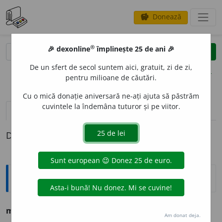
Donează
savings
®
®
🎉 dexonline
împlinește 25 de ani 🎉
caută
clear
search
De un sfert de secol suntem aici, gratuit, zi de zi,
opțiuni
pentru milioane de căutări.
Cu o mică donație aniversară ne-ați ajuta să păstrăm
cuvintele la îndemâna tuturor și pe viitor.
pronunție
(3)
volume_up
definiții (1)
Definiția cu ID-ul 260852:
Ortografice DOOM
mem
e
nto
s. n.
Am donat deja.