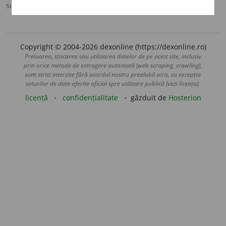
sursa:
Ortografic (2002)
adăugată de
siveco
acțiuni
Copyright © 2004-2026 dexonline (https://dexonline.ro)
Preluarea, stocarea sau utilizarea datelor de pe acest site, inclusiv
prin orice metode de extragere automată (web scraping, crawling),
sunt strict interzise fără acordul nostru prealabil scris, cu excepția
seturilor de date oferite oficial spre utilizare publică (vezi licența).
licență
confidențialitate
găzduit de
Hosterion