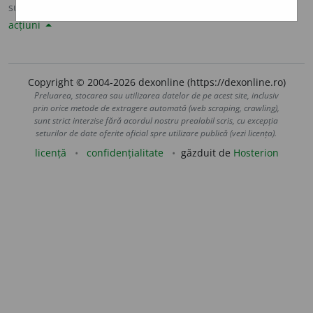
sursa:
Sinonime82 (1982)
adăugată de
LauraGellner
acțiuni
Copyright © 2004-2026 dexonline (https://dexonline.ro)
Preluarea, stocarea sau utilizarea datelor de pe acest site, inclusiv
prin orice metode de extragere automată (web scraping, crawling),
sunt strict interzise fără acordul nostru prealabil scris, cu excepția
seturilor de date oferite oficial spre utilizare publică (vezi licența).
licență
confidențialitate
găzduit de
Hosterion