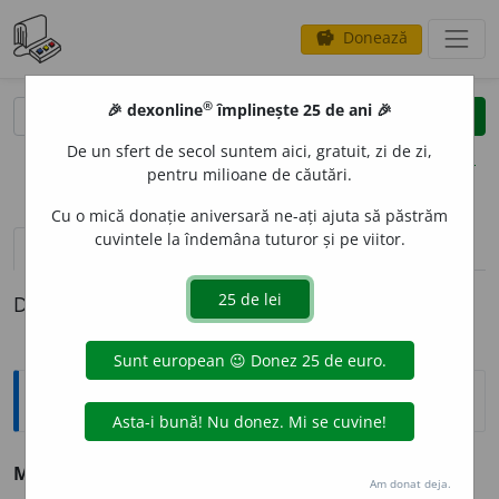
Donează
savings
®
®
🎉 dexonline
împlinește 25 de ani 🎉
caută
clear
search
De un sfert de secol suntem aici, gratuit, zi de zi,
opțiuni
pentru milioane de căutări.
Cu o mică donație aniversară ne-ați ajuta să păstrăm
cuvintele la îndemâna tuturor și pe viitor.
pronunție
(3)
volume_up
definiții (1)
Definiția cu ID-ul 1004383:
Sinonime
MEM
E
NTO
s.
memorator.
(Și-a notat ceva în ~.)
Am donat deja.