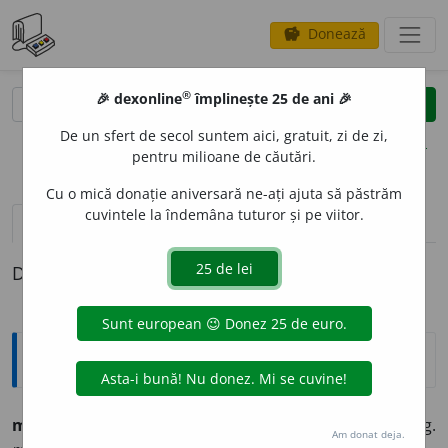
Donează
savings
®
®
🎉 dexonline
împlinește 25 de ani 🎉
caută
clear
search
De un sfert de secol suntem aici, gratuit, zi de zi,
opțiuni
pentru milioane de căutări.
Cu o mică donație aniversară ne-ați ajuta să păstrăm
cuvintele la îndemâna tuturor și pe viitor.
definiții (1)
Definiția cu ID-ul 260814:
Ortografice DOOM
melodi
o
s
adj. m. (sil.
-di-os
), pl.
melodi
o
și;
f. sg.
Am donat deja.