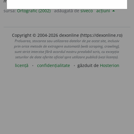
melodio
a
să,
pl.
melodio
a
se
sursa:
Ortografic (2002)
adăugată de
siveco
acțiuni
Copyright © 2004-2026 dexonline (https://dexonline.ro)
Preluarea, stocarea sau utilizarea datelor de pe acest site, inclusiv
prin orice metode de extragere automată (web scraping, crawling),
sunt strict interzise fără acordul nostru prealabil scris, cu excepția
seturilor de date oferite oficial spre utilizare publică (vezi licența).
licență
confidențialitate
găzduit de
Hosterion