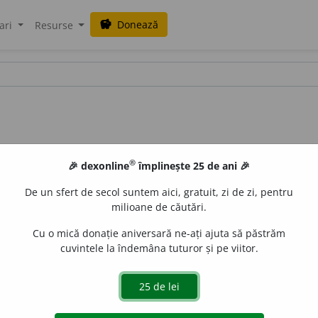
Donează
savings
ari
Resurse
®
🎉 dexonline
împlinește 25 de ani 🎉
De un sfert de secol suntem aici, gratuit, zi de zi, pentru
milioane de căutări.
Cu o mică donație aniversară ne-ați ajuta să păstrăm
cuvintele la îndemâna tuturor și pe viitor.
diast
i
ne
de
siveco
acțiuni