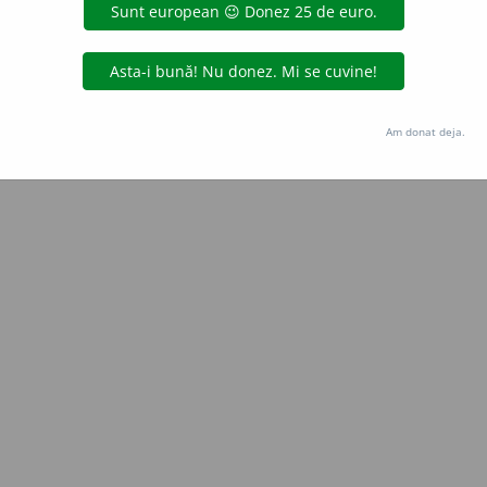
Copyright © 2004-2026 dexonline (https://dexonline.ro)
area datelor de pe acest site, inclusiv prin orice metode de extragere automată (web s
dul nostru prealabil scris, cu excepția seturilor de date oferite oficial spre utilizare pub
Am donat deja.
licență
confidențialitate
găzduit de
Hosterion