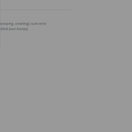
craping, crawling), sunt strict
lică (vezi licența).