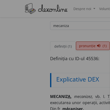
Despre noi
Volunt
®
pronunție
(1)
volume_up
definiții (1)
Definiția cu ID-ul 45536:
Explicative DEX
MECANIZ
A
,
mecanizez,
vb.
I.
T
executarea unor operații, activit
Din
fr.
mécaniser.