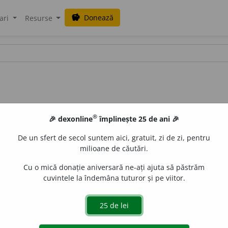
Donează
savings
ari
Resurse
®
🎉 dexonline
împlinește 25 de ani 🎉
De un sfert de secol suntem aici, gratuit, zi de zi, pentru
milioane de căutări.
Cu o mică donație aniversară ne-ați ajuta să păstrăm
cuvintele la îndemâna tuturor și pe viitor.
ranz.
A introduce în procesele de producție mașini, m
ăți, cu scopul de a înlocui sau a face mai eficientă munca f