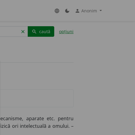
Anonim
language
dark_mode
person
caută
opțiuni
clear
search
ecanisme, aparate etc. pentru
izică ori intelectuală a omului. –