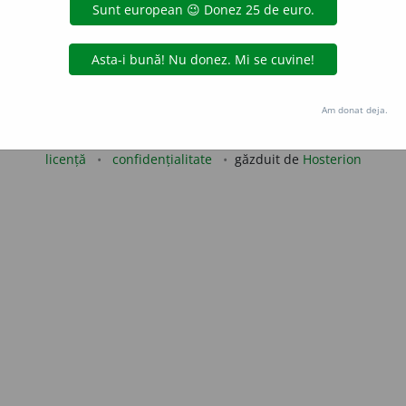
LauraGellner
acțiuni
Copyright © 2004-2026 dexonline (https://dexonline.ro)
Am donat deja.
area datelor de pe acest site, inclusiv prin orice metode de extragere automată (web s
dul nostru prealabil scris, cu excepția seturilor de date oferite oficial spre utilizare pub
licență
confidențialitate
găzduit de
Hosterion