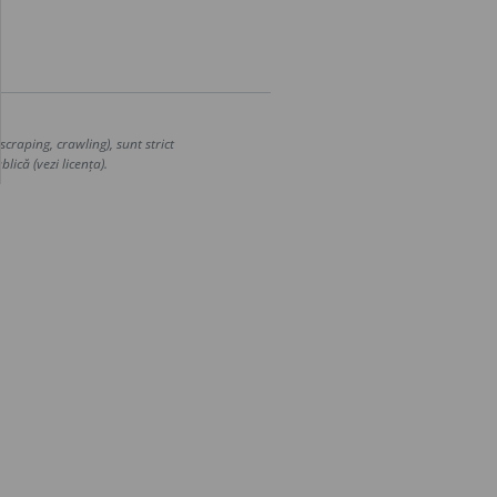
craping, crawling), sunt strict
lică (vezi licența).