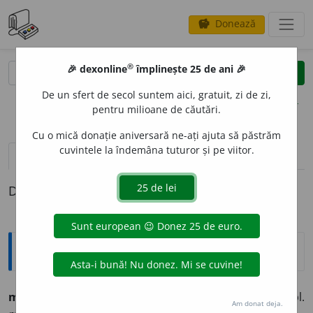
Donează
savings
®
®
🎉 dexonline
împlinește 25 de ani 🎉
caută
clear
search
De un sfert de secol suntem aici, gratuit, zi de zi,
opțiuni
pentru milioane de căutări.
Cu o mică donație aniversară ne-ați ajuta să păstrăm
cuvintele la îndemâna tuturor și pe viitor.
pronunție
(50)
volume_up
definiții (1)
Definiția cu ID-ul 260532:
Ortografice DOOM
mec
a
nic
s. m., adj. m., pl.
mec
a
nici;
f. sg.
mec
a
nică,
pl.
Am donat deja.