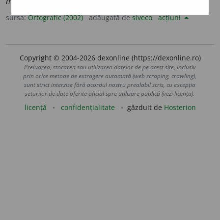
mec
a
nice
sursa:
Ortografic (2002)
adăugată de
siveco
acțiuni
Copyright © 2004-2026 dexonline (https://dexonline.ro)
Preluarea, stocarea sau utilizarea datelor de pe acest site, inclusiv
prin orice metode de extragere automată (web scraping, crawling),
sunt strict interzise fără acordul nostru prealabil scris, cu excepția
seturilor de date oferite oficial spre utilizare publică (vezi licența).
licență
confidențialitate
găzduit de
Hosterion