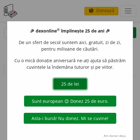
Donează
savings
®
®
🎉 dexonline
împlinește 25 de ani 🎉
caută
clear
search
De un sfert de secol suntem aici, gratuit, zi de zi,
opțiuni
pentru milioane de căutări.
Cu o mică donație aniversară ne-ați ajuta să păstrăm
cuvintele la îndemâna tuturor și pe viitor.
sinteza definițiilor (1)
definiții (14)
declinări
info
Aceste definiții sunt compilate de
echipa dexonline. Definițiile
originale se află pe fila
definiții
.
info
Puteți reordona filele pe pagina de
preferințe
.
ascunde
Am donat deja.