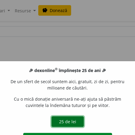
Donează
savings
ari
Resurse
®
🎉 dexonline
împlinește 25 de ani 🎉
De un sfert de secol suntem aici, gratuit, zi de zi, pentru
milioane de căutări.
Cu o mică donație aniversară ne-ați ajuta să păstrăm
cuvintele la îndemâna tuturor și pe viitor.
riptus,
scris cu mîna). Carte scrisă cu mîna (în opoz. cu
imp
tă, ca
extract, product
și
extras, produs
) și se întrebuințează și