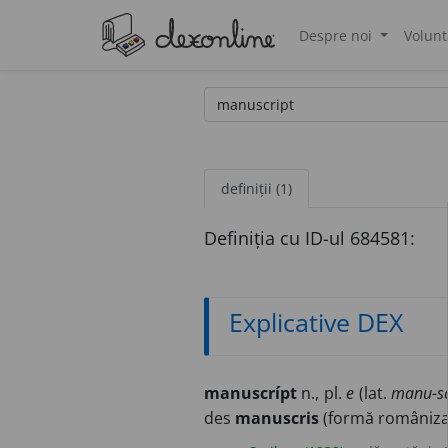
Despre noi
Volunt
®
definiții (1)
Definiția cu ID-ul 684581:
Explicative DEX
manuscrípt
n., pl.
e
(lat.
manu-sc
des
manuscris
(formă româniza