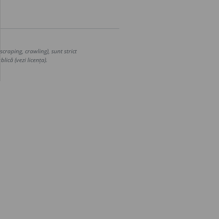
craping, crawling), sunt strict
lică (vezi licența).