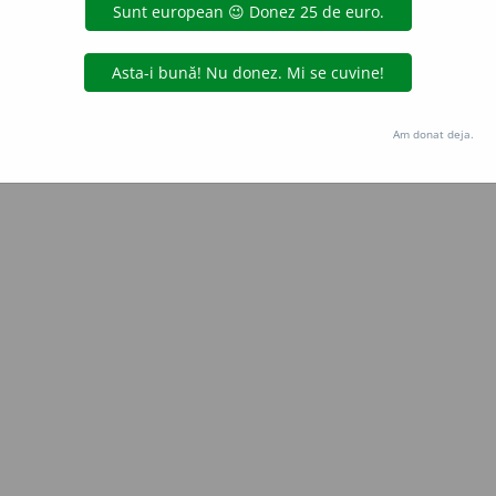
LauraGellner
acțiuni
Copyright © 2004-2026 dexonline (https://dexonline.ro)
area datelor de pe acest site, inclusiv prin orice metode de extragere automată (web s
Am donat deja.
dul nostru prealabil scris, cu excepția seturilor de date oferite oficial spre utilizare pub
licență
confidențialitate
găzduit de
Hosterion