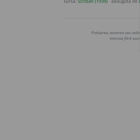
sursa:
Scriban (1939)
adăugată de
Preluarea, stocarea sau utiliz
interzise fără acor