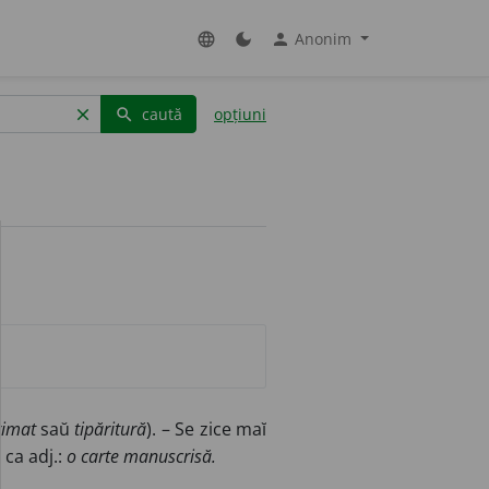
Anonim
language
dark_mode
person
caută
opțiuni
clear
search
rimat
saŭ
tipăritură
). – Se zice maĭ
 ca adj.:
o carte manuscrisă.