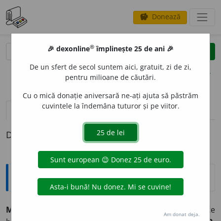
Donează
savings
®
®
🎉 dexonline
împlinește 25 de ani 🎉
caută
clear
search
De un sfert de secol suntem aici, gratuit, zi de zi,
opțiuni
pentru milioane de căutări.
Cu o mică donație aniversară ne-ați ajuta să păstrăm
cuvintele la îndemâna tuturor și pe viitor.
pronunție
(18)
volume_up
definiții (1)
Definiția cu ID-ul 416908:
Explicative DEX
MANT
A
s.f.
1.
Haină lungă care se poartă peste celelalte
Am donat deja.