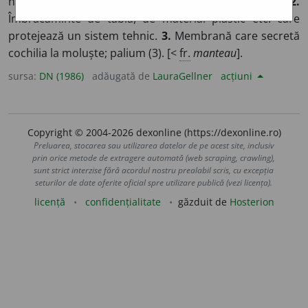
haine pentru a apăra de frig, de ploaie etc. ♦ Mantă.
2.
Îmbrăcăminte de tablă, de material plastic etc. care
protejează un sistem tehnic.
3.
Membrană care secretă
cochilia la moluște; palium (3). [<
fr.
manteau
].
sursa:
DN (1986)
adăugată de
LauraGellner
acțiuni
Copyright © 2004-2026 dexonline (https://dexonline.ro)
Preluarea, stocarea sau utilizarea datelor de pe acest site, inclusiv
prin orice metode de extragere automată (web scraping, crawling),
sunt strict interzise fără acordul nostru prealabil scris, cu excepția
seturilor de date oferite oficial spre utilizare publică (vezi licența).
licență
confidențialitate
găzduit de
Hosterion