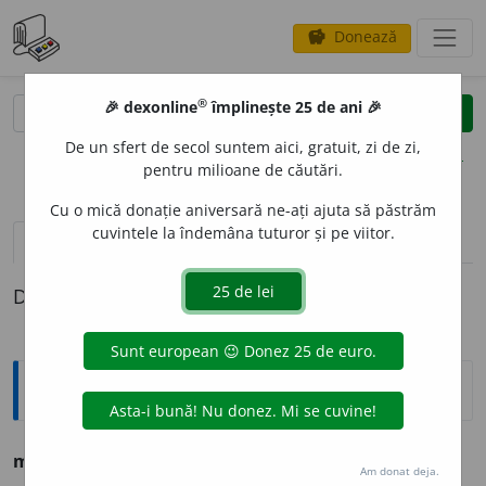
Donează
savings
®
®
🎉 dexonline
împlinește 25 de ani 🎉
caută
clear
search
De un sfert de secol suntem aici, gratuit, zi de zi,
opțiuni
pentru milioane de căutări.
Cu o mică donație aniversară ne-ați ajuta să păstrăm
cuvintele la îndemâna tuturor și pe viitor.
pronunție
(18)
volume_up
definiții (1)
Definiția cu ID-ul 259577:
Ortografice DOOM
mant
a
s. f., art.
mant
a
ua,
g.-d. art.
mant
a
lei;
pl.
mant
a
le
Am donat deja.