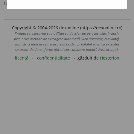
sursa:
Ortografic (2002)
adăugată de
siveco
acțiuni
Copyright © 2004-2026 dexonline (https://dexonline.ro)
Preluarea, stocarea sau utilizarea datelor de pe acest site, inclusiv
prin orice metode de extragere automată (web scraping, crawling),
sunt strict interzise fără acordul nostru prealabil scris, cu excepția
seturilor de date oferite oficial spre utilizare publică (vezi licența).
licență
confidențialitate
găzduit de
Hosterion