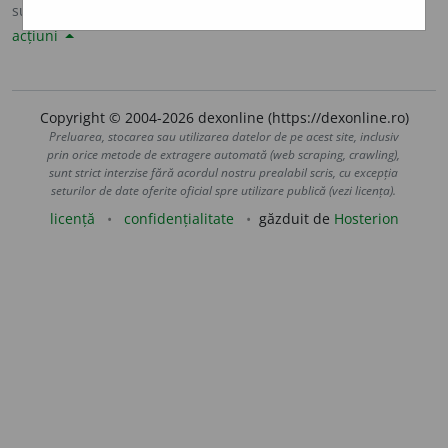
sursa:
Sinonime82 (1982)
adăugată de
LauraGellner
acțiuni
Copyright © 2004-2026 dexonline (https://dexonline.ro)
Preluarea, stocarea sau utilizarea datelor de pe acest site, inclusiv
prin orice metode de extragere automată (web scraping, crawling),
sunt strict interzise fără acordul nostru prealabil scris, cu excepția
seturilor de date oferite oficial spre utilizare publică (vezi licența).
licență
confidențialitate
găzduit de
Hosterion