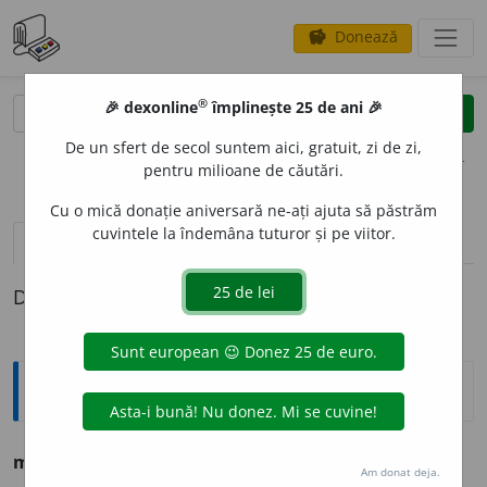
Donează
savings
®
®
🎉 dexonline
împlinește 25 de ani 🎉
caută
clear
search
De un sfert de secol suntem aici, gratuit, zi de zi,
opțiuni
pentru milioane de căutări.
Cu o mică donație aniversară ne-ați ajuta să păstrăm
cuvintele la îndemâna tuturor și pe viitor.
definiții (1)
Definiția cu ID-ul 1003156:
Sinonime
malah
i
st
adj.
,
s.
v.
ONANIST.
Am donat deja.