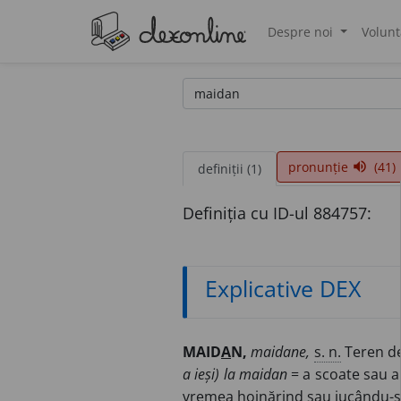
Despre noi
Volunt
®
pronunție
(41)
volume_up
definiții (1)
Definiția cu ID-ul 884757:
Explicative DEX
MAID
A
N,
maidane,
s. n.
Teren des
a ieși) la maidan
= a scoate sau a 
vremea hoinărind sau jucându-se