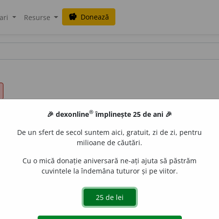
Donează
savings
ari
Resurse
®
🎉 dexonline
împlinește 25 de ani 🎉
De un sfert de secol suntem aici, gratuit, zi de zi, pentru
milioane de căutări.
Cu o mică donație aniversară ne-ați ajuta să păstrăm
cuvintele la îndemâna tuturor și pe viitor.
chis, loc viran situat în interiorul sau la marginea unei loca
ieși la vedere; a (se) arăta, a (se) face cunoscut.
A bate maid
; a hoinări, a vagabonda. – Din
tc.
meydan, maydan.