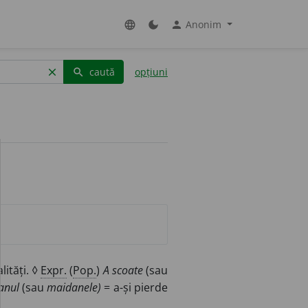
Anonim
language
dark_mode
person
caută
opțiuni
clear
search
lități. ◊
Expr.
(
Pop.
)
A scoate
(sau
anul
(sau
maidanele)
= a-și pierde