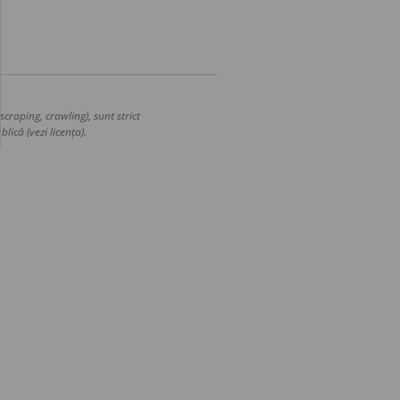
craping, crawling), sunt strict
lică (vezi licența).