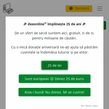
Donează
savings
®
®
🎉 dexonline
împlinește 25 de ani 🎉
caută
clear
search
De un sfert de secol suntem aici, gratuit, zi de zi,
opțiuni
pentru milioane de căutări.
Cu o mică donație aniversară ne-ați ajuta să păstrăm
cuvintele la îndemâna tuturor și pe viitor.
sinteza definițiilor (1)
definiții (22)
declinări
info
Aceste definiții sunt compilate de
echipa dexonline. Definițiile
originale se află pe fila
definiții
.
info
Puteți reordona filele pe pagina de
preferințe
.
ascunde
Am donat deja.