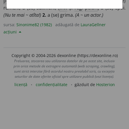
peior.
) a (se) boi, (
pop.
) a (se) dr
e
ge, a (se) picta, a (se)
rumeni, a (se) sulimeni, (
înv.
și
reg.
peior.
) a (se) spoi.
(Nu te mai ~ atîta!)
2.
a (se) grima.
(A ~ un actor.)
sursa:
Sinonime82 (1982)
adăugată de
LauraGellner
acțiuni
Copyright © 2004-2026 dexonline (https://dexonline.ro)
Preluarea, stocarea sau utilizarea datelor de pe acest site, inclusiv
prin orice metode de extragere automată (web scraping, crawling),
sunt strict interzise fără acordul nostru prealabil scris, cu excepția
seturilor de date oferite oficial spre utilizare publică (vezi licența).
licență
confidențialitate
găzduit de
Hosterion