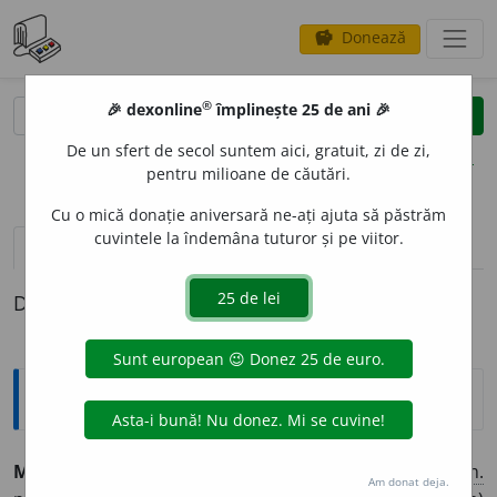
Donează
savings
®
®
🎉 dexonline
împlinește 25 de ani 🎉
caută
clear
search
De un sfert de secol suntem aici, gratuit, zi de zi,
opțiuni
pentru milioane de căutări.
Cu o mică donație aniversară ne-ați ajuta să păstrăm
cuvintele la îndemâna tuturor și pe viitor.
pronunție
(5)
volume_up
definiții (1)
Definiția cu ID-ul 1002956:
Sinonime
MACHI
A
vb.
1.
a (se) farda, a (se) vopsi, (
pop.
și
fam.
Am donat deja.