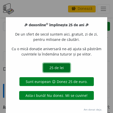
Donează
savings
®
®
🎉 dexonline
împlinește 25 de ani 🎉
caută
clear
search
De un sfert de secol suntem aici, gratuit, zi de zi,
opțiuni
pentru milioane de căutări.
Cu o mică donație aniversară ne-ați ajuta să păstrăm
cuvintele la îndemâna tuturor și pe viitor.
pronunție
(50)
volume_up
definiții (1)
Definiția cu ID-ul 1130166:
Explicative DEX
lule
a
sf
[
At:
(
a.
1780) FURNICĂ, I. C. 117 /
V:
(
reg
)
liu~
/
Pl
:
Am donat deja.