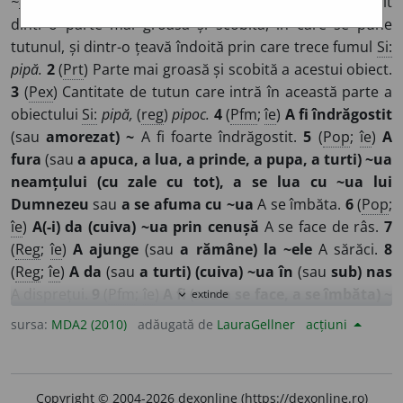
~
e
le
/
E:
tc
lüle
]
1
Obiect cu care se fumează, alcătuit
dintr-o parte mai groasă și scobită, în care se pune
tutunul, și dintr-o țeavă îndoită prin care trece fumul
Si:
pipă.
2
(
Prt
) Parte mai groasă și scobită a acestui obiect.
3
(
Pex
) Cantitate de tutun care intră în această parte a
obiectului
Si:
pipă,
(
reg
)
pipoc.
4
(
Pfm
;
îe
)
A fi îndrăgostit
(sau
amorezat) ~
A fi foarte îndrăgostit.
5
(
Pop
;
îe
)
A
fura
(sau
a apuca, a lua, a prinde, a pupa, a turti) ~ua
neamțului (cu zale cu tot), a se lua cu ~ua lui
Dumnezeu
sau
a se afuma cu ~ua
A se îmbăta.
6
(
Pop
;
îe
)
A(-i) da (cuiva) ~ua prin cenușă
A se face de râs.
7
(
Reg
;
îe
)
A ajunge
(sau
a rămâne) la ~ele
A sărăci.
8
(
Reg
;
îe
)
A da
(sau
a turti) (cuiva) ~ua în
(sau
sub) nas
A disprețui.
9
(
Pfm
;
îe
)
A fi
(sau
a se face, a se îmbăta) ~
extinde
expand_more
A se îmbăta foarte tare.
10
(
Pfm
;
îe
)
A fi beat
(sau
făcut)
sursa:
MDA2 (2010)
adăugată de
LauraGellner
acțiuni
~
A fi foarte beat.
11
(
Pan
) Obiect sau părți ale unor
obiecte asemănătoare ca formă cu luleaua (
1
).
12
(
Mor
)
Bucată de fier introdusă în podoimă în care se sprijină
Copyright © 2004-2026 dexonline (https://dexonline.ro)