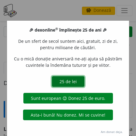
Donează
savings
®
®
🎉 dexonline
împlinește 25 de ani 🎉
caută
clear
search
De un sfert de secol suntem aici, gratuit, zi de zi,
opțiuni
pentru milioane de căutări.
Cu o mică donație aniversară ne-ați ajuta să păstrăm
cuvintele la îndemâna tuturor și pe viitor.
pronunție
(50)
volume_up
definiții (1)
Definiția cu ID-ul 918459:
Explicative DEX
LOT,
loturi,
s. n.
1.
Fiecare dintre porțiunile în care s-a
Am donat deja.