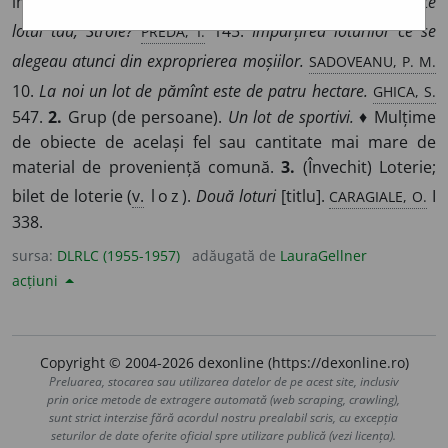
împărțit un teren sau o pădure.
V.
parcelă.
E departe
PREDA, Î.
lotul tău, Stroie?
145.
Împărțirea loturilor ce se
SADOVEANU, P. M.
alegeau atunci din exproprierea moșiilor.
GHICA, S.
10.
La noi un lot de pămînt este de patru hectare.
547.
2.
Grup (de persoane).
Un lot de sportivi.
♦ Mulțime
de obiecte de același fel sau cantitate mai mare de
material de proveniență comună.
3.
(Învechit) Loterie;
CARAGIALE, O.
bilet de loterie (
v.
loz
).
Două loturi
[titlu].
I
338.
sursa:
DLRLC (1955-1957)
adăugată de
LauraGellner
acțiuni
Copyright © 2004-2026 dexonline (https://dexonline.ro)
Preluarea, stocarea sau utilizarea datelor de pe acest site, inclusiv
prin orice metode de extragere automată (web scraping, crawling),
sunt strict interzise fără acordul nostru prealabil scris, cu excepția
seturilor de date oferite oficial spre utilizare publică (vezi licența).