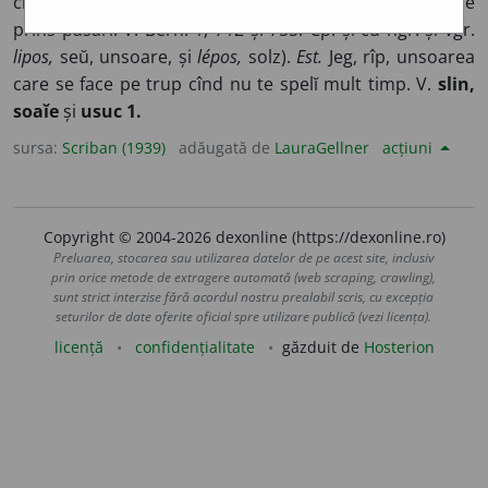
cleĭoasă, d. vsl.
lĭepŭ,
vîsc,
lĭepiti,
a lipi; ung.
lép,
cleĭ de
prins păsărĭ. V. Bern. 1, 712 și 755. Cp. și cu ngr. și vgr.
lipos,
seŭ, unsoare, și
lépos,
solz).
Est.
Jeg, rîp, unsoarea
care se face pe trup cînd nu te spelĭ mult timp. V.
slin,
soaĭe
și
usuc 1.
sursa:
Scriban (1939)
adăugată de
LauraGellner
acțiuni
Copyright © 2004-2026 dexonline (https://dexonline.ro)
Preluarea, stocarea sau utilizarea datelor de pe acest site, inclusiv
prin orice metode de extragere automată (web scraping, crawling),
sunt strict interzise fără acordul nostru prealabil scris, cu excepția
seturilor de date oferite oficial spre utilizare publică (vezi licența).
licență
confidențialitate
găzduit de
Hosterion