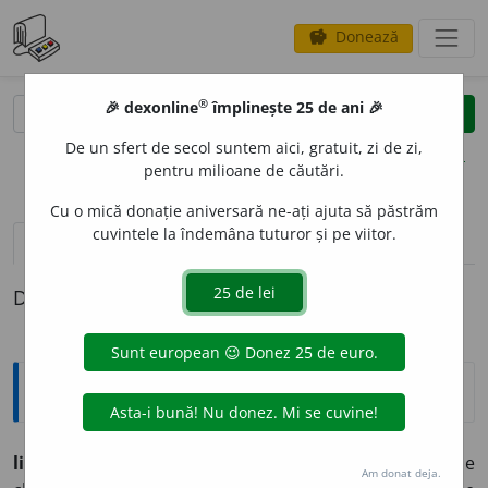
Donează
savings
®
®
🎉 dexonline
împlinește 25 de ani 🎉
caută
clear
search
De un sfert de secol suntem aici, gratuit, zi de zi,
opțiuni
pentru milioane de căutări.
Cu o mică donație aniversară ne-ați ajuta să păstrăm
cuvintele la îndemâna tuturor și pe viitor.
pronunție
(11)
volume_up
definiții (1)
Definiția cu ID-ul 683379:
Explicative DEX
lip
și (nord)
lep
n., pl.
urĭ
(rut.
lip,
cleĭ, și
lep,
murdărie
Am donat deja.