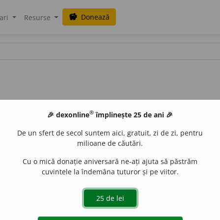
Donează
savings
ari
Resurse
®
🎉 dexonline
împlinește 25 de ani 🎉
De un sfert de secol suntem aici, gratuit, zi de zi, pentru
milioane de căutări.
Cu o mică donație aniversară ne-ați ajuta să păstrăm
cuvintele la îndemâna tuturor și pe viitor.
/
E:
lingură
+
-ice
]
1
(
Atm
;
pop
) Lingurea (
3
).
2
(
Zlg
;
Ban
) Morm
uraGellner
acțiuni