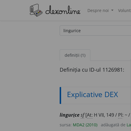
Despre noi
Volunt
®
definiții (1)
Definiția cu ID-ul 1126981:
Explicative DEX
lingur
i
ce
sf
[
At:
H VII, 149 /
Pl
:
~
sursa:
MDA2 (2010)
adăugată de
La