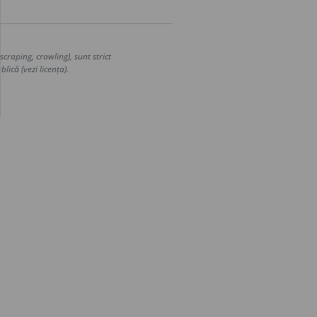
craping, crawling), sunt strict
lică (vezi licența).