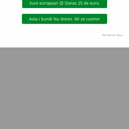
Copyright © 2004-2026 dexonline (https://dexonline.ro)
area datelor de pe acest site, inclusiv prin orice metode de extragere automată (web s
dul nostru prealabil scris, cu excepția seturilor de date oferite oficial spre utilizare pub
Am donat deja.
licență
confidențialitate
găzduit de
Hosterion