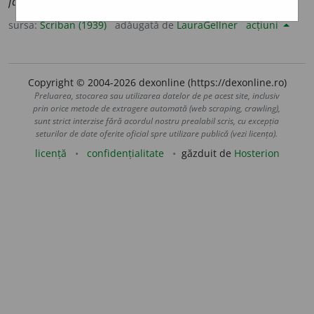
fapte licite.
Adv. În mod licit.
sursa:
Scriban (1939)
adăugată de
LauraGellner
acțiuni
Copyright © 2004-2026 dexonline (https://dexonline.ro)
Preluarea, stocarea sau utilizarea datelor de pe acest site, inclusiv
prin orice metode de extragere automată (web scraping, crawling),
sunt strict interzise fără acordul nostru prealabil scris, cu excepția
seturilor de date oferite oficial spre utilizare publică (vezi licența).
licență
confidențialitate
găzduit de
Hosterion