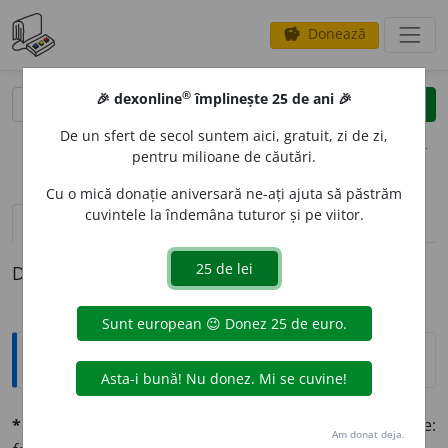
Donează
savings
®
®
🎉 dexonline
împlinește 25 de ani 🎉
caută
clear
search
De un sfert de secol suntem aici, gratuit, zi de zi,
opțiuni
pentru milioane de căutări.
Cu o mică donație aniversară ne-ați ajuta să păstrăm
cuvintele la îndemâna tuturor și pe viitor.
pronunție
(15)
volume_up
definiții (1)
Definiția cu ID-ul 683167:
Explicative DEX
*lícit, -ă
adj. (lat.
licitus,
permis. V.
ilicit
). Permis de lege:
Am donat deja.