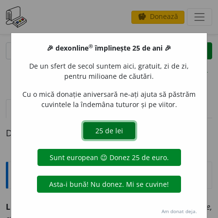
Donează
savings
®
®
🎉 dexonline
împlinește 25 de ani 🎉
caută
clear
search
De un sfert de secol suntem aici, gratuit, zi de zi,
opțiuni
pentru milioane de căutări.
Cu o mică donație aniversară ne-ați ajuta să păstrăm
cuvintele la îndemâna tuturor și pe viitor.
pronunție
(15)
volume_up
definiții (1)
Definiția cu ID-ul 420462:
Explicative DEX
LIC
I
T, -Ă
adj.
Legal, permis, îngăduit de lege. [<
fr.
licite,
Am donat deja.