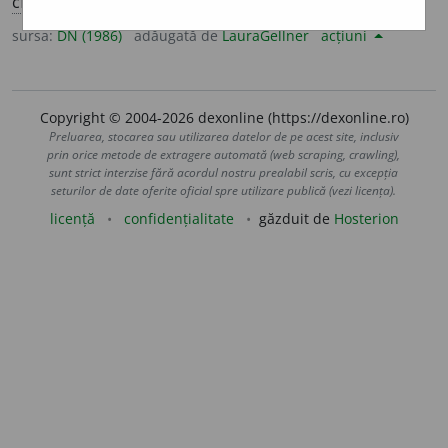
cf.
lat.
licitus
].
sursa:
DN (1986)
adăugată de
LauraGellner
acțiuni
Copyright © 2004-2026 dexonline (https://dexonline.ro)
Preluarea, stocarea sau utilizarea datelor de pe acest site, inclusiv
prin orice metode de extragere automată (web scraping, crawling),
sunt strict interzise fără acordul nostru prealabil scris, cu excepția
seturilor de date oferite oficial spre utilizare publică (vezi licența).
licență
confidențialitate
găzduit de
Hosterion