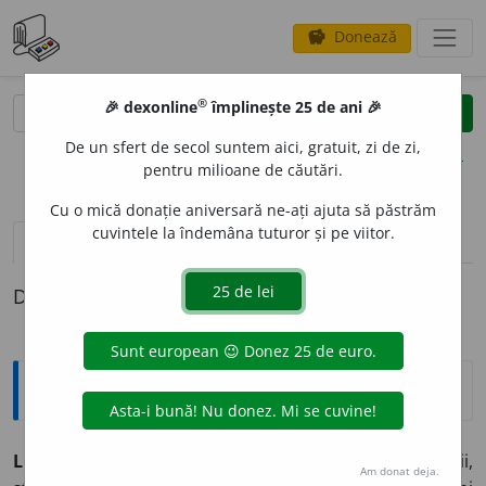
Donează
savings
®
®
🎉 dexonline
împlinește 25 de ani 🎉
caută
clear
search
De un sfert de secol suntem aici, gratuit, zi de zi,
opțiuni
pentru milioane de căutări.
Cu o mică donație aniversară ne-ați ajuta să păstrăm
cuvintele la îndemâna tuturor și pe viitor.
pronunție
(50)
volume_up
definiții (1)
Definiția cu ID-ul 916946:
Explicative DEX
1
LEG
A
,
leg,
vb.
I.
I.
Tranz.
1.
(Cu privire la fire, funii,
Am donat deja.