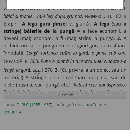
sfori, ață etc.) A împreuna, a înnoda, a îmbina, a uni
strîns capetele (printr-un ochi, nod, fundă etc.).
Părul tău
EMINESCU, O.
bălai și moale... mi-l legi după grumaz.
I 82. ◊
Expr.
A lega gura pînzei
v.
gură.
A lega
(sau
a
strînge) băierile de la pungă
= a face economii, a
deveni (mai) econom, a fi (mai) strîns la pungă.
2.
A
închide un sac, o pungă etc. strîngînd gura cu o sfoară
înnodată.
Leagă turbinca strîns la gură, o pune sub cap.
CREANGĂ, P.
303.
Pune o piatră în tureatca unei ciubote ș-o
ȘEZ.
leagă la gură.
I 276.
3.
(Cu privire la un obiect sau un
material) A strînge într-o învelitoare de pînză sau de
piele (basma, sac, pungă etc.).
Reteză cele douăsprezece
limbi ale balaurului... vede basmaua fetei, le pune în ea și le
extinde
expand_more
ȘEZ.
leagă.
I 69. ◊
Expr.
A lega paraua cu zece noduri
sursa:
DLRLC (1955-1957)
adăugată de
LauraGellner
= a fi foarte socotit la cheltuieli; a fi zgîrcit.
Lega paraua
acțiuni
CREANGĂ, P.
cu zece noduri și tremura după ban.
3.
4.
A
încinge, a uni într-un mănunchi sau a pune la un loc