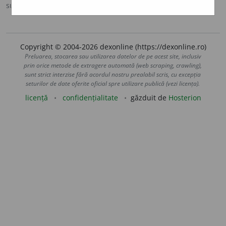
sursa:
MDA2 (2010)
adăugată de
LauraGellner
acțiuni
Copyright © 2004-2026 dexonline (https://dexonline.ro)
Preluarea, stocarea sau utilizarea datelor de pe acest site, inclusiv
prin orice metode de extragere automată (web scraping, crawling),
sunt strict interzise fără acordul nostru prealabil scris, cu excepția
seturilor de date oferite oficial spre utilizare publică (vezi licența).
licență
confidențialitate
găzduit de
Hosterion