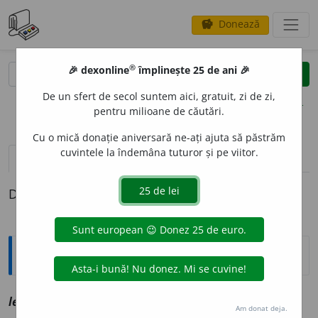
Donează
savings
®
®
🎉 dexonline
împlinește 25 de ani 🎉
caută
clear
search
De un sfert de secol suntem aici, gratuit, zi de zi,
opțiuni
pentru milioane de căutări.
Cu o mică donație aniversară ne-ați ajuta să păstrăm
cuvintele la îndemâna tuturor și pe viitor.
pronunție
(4)
volume_up
definiții (1)
Definiția cu ID-ul 1122695:
Explicative DEX
1
1
le
a
f
smf
,
a
vz
leah
Am donat deja.