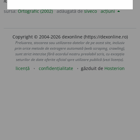
languro
a
se
sursa:
Ortografic (2002)
adăugată de
siveco
acțiuni
Copyright © 2004-2026 dexonline (https://dexonline.ro)
Preluarea, stocarea sau utilizarea datelor de pe acest site, inclusiv
prin orice metode de extragere automată (web scraping, crawling),
sunt strict interzise fără acordul nostru prealabil scris, cu excepția
seturilor de date oferite oficial spre utilizare publică (vezi licența).
licență
confidențialitate
găzduit de
Hosterion