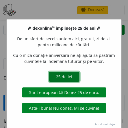
Donează
savings
®
®
🎉 dexonline
împlinește 25 de ani 🎉
caută
clear
search
De un sfert de secol suntem aici, gratuit, zi de zi,
opțiuni
pentru milioane de căutări.
Cu o mică donație aniversară ne-ați ajuta să păstrăm
cuvintele la îndemâna tuturor și pe viitor.
definiții (1)
Definiția cu ID-ul 257229:
Ortografice DOOM
langur
o
s
adj. m., pl.
langur
o
și;
f. sg.
languro
a
să,
pl.
Am donat deja.