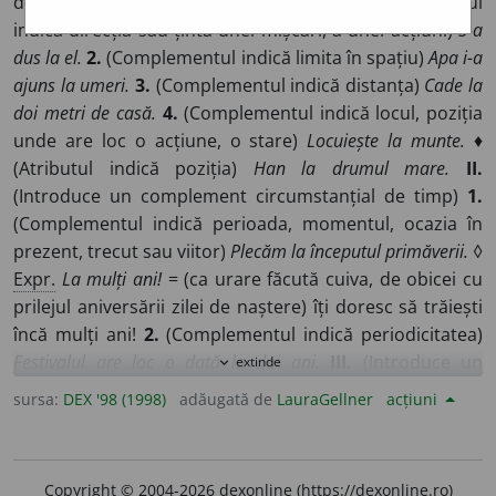
de loc sau atribute care arată locul)
1.
(Complementul
indică direcția sau ținta unei mișcări, a unei acțiuni)
S-a
dus la el.
2.
(Complementul indică limita în spațiu)
Apa i-a
ajuns la umeri.
3.
(Complementul indică distanța)
Cade la
doi metri de casă.
4.
(Complementul indică locul, poziția
unde are loc o acțiune, o stare)
Locuiește la munte.
♦
(Atributul indică poziția)
Han la drumul mare.
II.
(Introduce un complement circumstanțial de timp)
1.
(Complementul indică perioada, momentul, ocazia în
prezent, trecut sau viitor)
Plecăm la începutul primăverii.
◊
Expr.
La mulți ani!
= (ca urare făcută cuiva, de obicei cu
prilejul aniversării zilei de naștere) îți doresc să trăiești
încă mulți ani!
2.
(Complementul indică periodicitatea)
Festivalul are loc o dată la doi ani.
III.
(Introduce un
extinde
expand_more
complement circumstanțial de scop)
S-a dus la
sursa:
DEX '98 (1998)
adăugată de
LauraGellner
acțiuni
vânătoare.
◊
Loc. adv.
(
Pop.
și
fam.
)
La ce?
= în ce scop?
ce rost are?
IV.
(Introduce un complement
circumstanțial de cauză)
Tresărea la orice zgomot.
V.
Copyright © 2004-2026 dexonline (https://dexonline.ro)