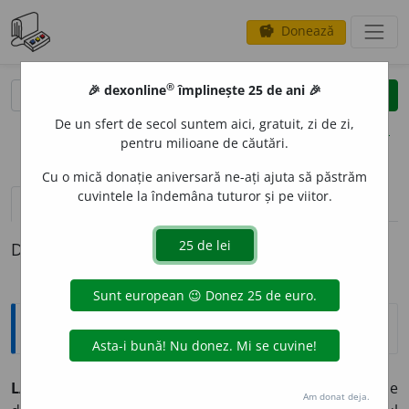
Donează
savings
®
®
🎉 dexonline
împlinește 25 de ani 🎉
caută
clear
search
De un sfert de secol suntem aici, gratuit, zi de zi,
opțiuni
pentru milioane de căutări.
Cu o mică donație aniversară ne-ați ajuta să păstrăm
cuvintele la îndemâna tuturor și pe viitor.
pronunție
(50)
volume_up
definiții (1)
Definiția cu ID-ul 42345:
Explicative DEX
1
LA
prep.
A. I.
(Introduce complemente circumstanțiale
Am donat deja.