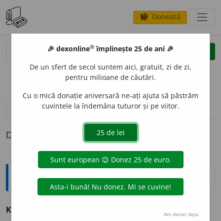
Donează
savings
®
®
🎉 dexonline
împlinește 25 de ani 🎉
caută
clear
search
De un sfert de secol suntem aici, gratuit, zi de zi,
opțiuni
pentru milioane de căutări.
Cu o mică donație aniversară ne-ați ajuta să păstrăm
cuvintele la îndemâna tuturor și pe viitor.
definiții (1)
Definiția cu ID-ul 399645:
Explicative DEX
K
O
LA
s.m.invar.
v.
cola.
Am donat deja.