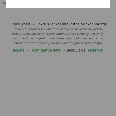
sursa:
DN (1986)
adăugată de
LauraGellner
acțiuni
Copyright © 2004-2026 dexonline (https://dexonline.ro)
Preluarea, stocarea sau utilizarea datelor de pe acest site, inclusiv
prin orice metode de extragere automată (web scraping, crawling),
sunt strict interzise fără acordul nostru prealabil scris, cu excepția
seturilor de date oferite oficial spre utilizare publică (vezi licența).
licență
confidențialitate
găzduit de
Hosterion