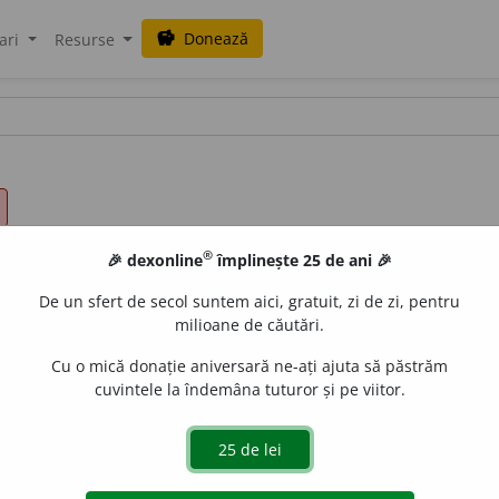
Donează
savings
ari
Resurse
®
🎉 dexonline
împlinește 25 de ani 🎉
De un sfert de secol suntem aici, gratuit, zi de zi, pentru
milioane de căutări.
Cu o mică donație aniversară ne-ați ajuta să păstrăm
cuvintele la îndemâna tuturor și pe viitor.
ul căruia se află cineva sau ceva; împrejurime; vecinătate. ◊
opiere, împrejur.
Din jur
= din împrejurimi, dimprejur.
(De)
=
a)
în preajma...;
b)
relativ la..., despre...;
c)
aproximativ în