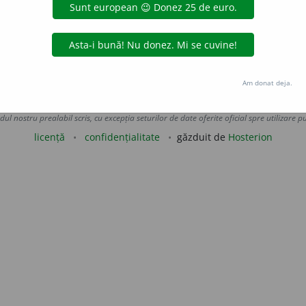
urul...
= pe lângă, din preajma...
(De) jur împrejurul...
= în prea
cata
acțiuni
Am donat deja.
Copyright © 2004-2026 dexonline (https://dexonline.ro)
area datelor de pe acest site, inclusiv prin orice metode de extragere automată (web s
dul nostru prealabil scris, cu excepția seturilor de date oferite oficial spre utilizare pub
licență
confidențialitate
găzduit de
Hosterion