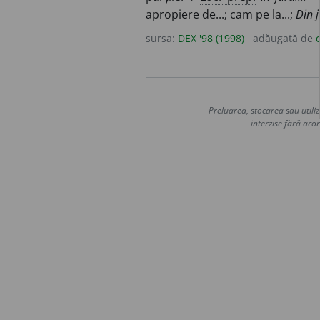
apropiere de...; cam pe la...;
Din j
sursa:
DEX '98 (1998)
adăugată de
Preluarea, stocarea sau utiliz
interzise fără acor