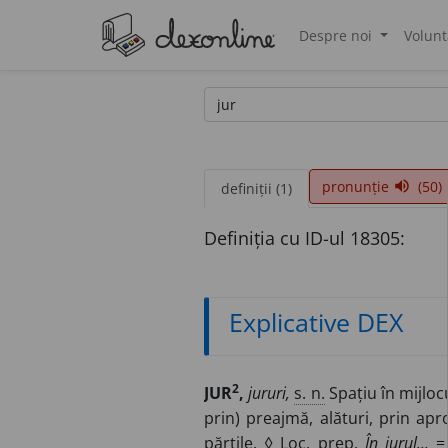
Despre noi
Volunt
®
pronunție
(50)
volume_up
definiții (1)
Definiția cu ID-ul 18305:
Explicative DEX
2
JUR
,
jururi,
s. n.
Spațiu în mijloc
prin) preajmă, alături, prin apr
părțile. ◊
Loc. prep.
În jurul...