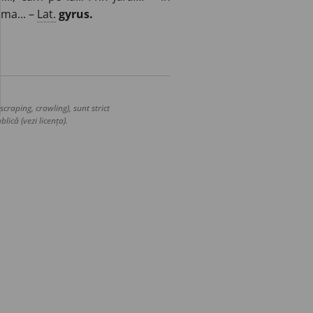
jma... –
Lat.
gyrus.
craping, crawling), sunt strict
lică (vezi licența).