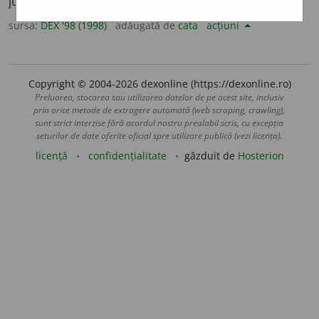
jupuit
. [
Var.
: (
reg.
)
jup
i
re
s. f.
] –
V.
jupui.
sursa:
DEX '98 (1998)
adăugată de
cata
acțiuni
Copyright © 2004-2026 dexonline (https://dexonline.ro)
Preluarea, stocarea sau utilizarea datelor de pe acest site, inclusiv
prin orice metode de extragere automată (web scraping, crawling),
sunt strict interzise fără acordul nostru prealabil scris, cu excepția
seturilor de date oferite oficial spre utilizare publică (vezi licența).
licență
confidențialitate
găzduit de
Hosterion