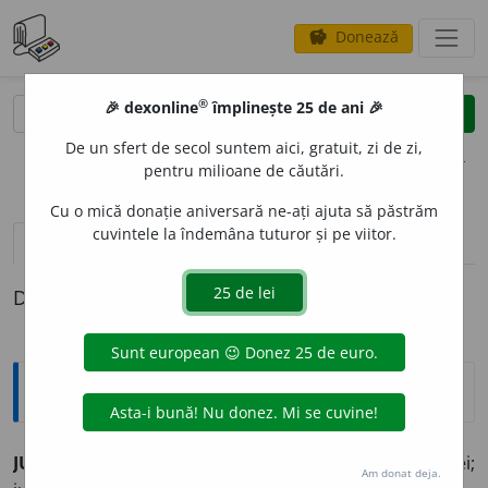
Donează
savings
®
®
🎉 dexonline
împlinește 25 de ani 🎉
caută
clear
search
De un sfert de secol suntem aici, gratuit, zi de zi,
opțiuni
pentru milioane de căutări.
Cu o mică donație aniversară ne-ați ajuta să păstrăm
cuvintele la îndemâna tuturor și pe viitor.
pronunție
(2)
volume_up
definiții (1)
Definiția cu ID-ul 18299:
Explicative DEX
JUPU
I
RE,
jupuiri,
s. f.
Acțiunea de
a jupui
și rezultatul ei;
Am donat deja.
1