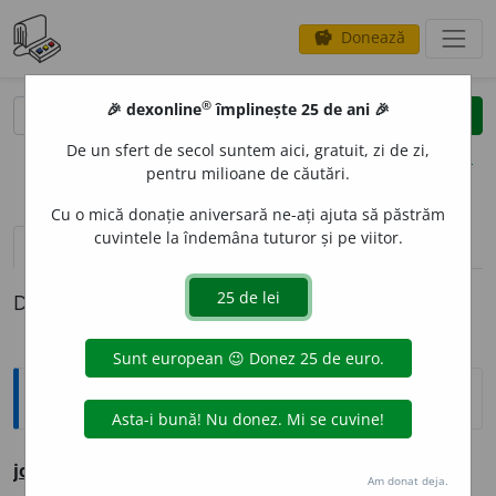
Donează
savings
®
®
🎉 dexonline
împlinește 25 de ani 🎉
caută
clear
search
De un sfert de secol suntem aici, gratuit, zi de zi,
opțiuni
pentru milioane de căutări.
Cu o mică donație aniversară ne-ați ajuta să păstrăm
cuvintele la îndemâna tuturor și pe viitor.
pronunție
(9)
volume_up
definiții (1)
Definiția cu ID-ul 256659:
Ortografice DOOM
j
o
snic
adj. m., pl.
j
o
snici;
f. sg.
j
o
snică,
pl.
j
o
snice
Am donat deja.