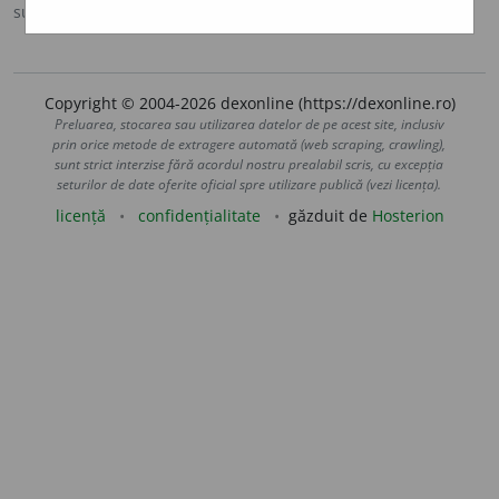
sursa:
Ortografic (2002)
adăugată de
siveco
acțiuni
Copyright © 2004-2026 dexonline (https://dexonline.ro)
Preluarea, stocarea sau utilizarea datelor de pe acest site, inclusiv
prin orice metode de extragere automată (web scraping, crawling),
sunt strict interzise fără acordul nostru prealabil scris, cu excepția
seturilor de date oferite oficial spre utilizare publică (vezi licența).
licență
confidențialitate
găzduit de
Hosterion