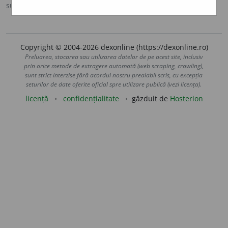
sursa:
MDA2 (2010)
adăugată de
LauraGellner
acțiuni
Copyright © 2004-2026 dexonline (https://dexonline.ro)
Preluarea, stocarea sau utilizarea datelor de pe acest site, inclusiv
prin orice metode de extragere automată (web scraping, crawling),
sunt strict interzise fără acordul nostru prealabil scris, cu excepția
seturilor de date oferite oficial spre utilizare publică (vezi licența).
licență
confidențialitate
găzduit de
Hosterion