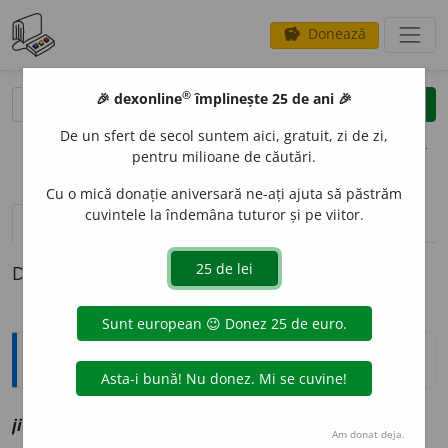
Donează
savings
®
®
🎉 dexonline
împlinește 25 de ani 🎉
caută
clear
search
De un sfert de secol suntem aici, gratuit, zi de zi,
opțiuni
pentru milioane de căutări.
Cu o mică donație aniversară ne-ați ajuta să păstrăm
cuvintele la îndemâna tuturor și pe viitor.
definiții (1)
Definiția cu ID-ul 1117969:
Explicative DEX
jirtv
i
v
vz
jertfi
Am donat deja.