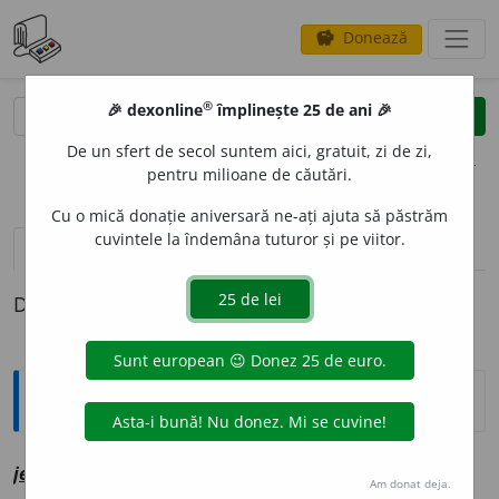
Donează
savings
®
®
🎉 dexonline
împlinește 25 de ani 🎉
caută
clear
search
De un sfert de secol suntem aici, gratuit, zi de zi,
opțiuni
pentru milioane de căutări.
Cu o mică donație aniversară ne-ați ajuta să păstrăm
cuvintele la îndemâna tuturor și pe viitor.
pronunție
(13)
volume_up
definiții (1)
Definiția cu ID-ul 1117142:
Explicative DEX
1
1
j
e
le
sf
vz
jale
Am donat deja.