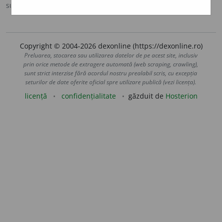
sursa:
MDA2 (2010)
adăugată de
LauraGellner
acțiuni
Copyright © 2004-2026 dexonline (https://dexonline.ro)
Preluarea, stocarea sau utilizarea datelor de pe acest site, inclusiv
prin orice metode de extragere automată (web scraping, crawling),
sunt strict interzise fără acordul nostru prealabil scris, cu excepția
seturilor de date oferite oficial spre utilizare publică (vezi licența).
licență
confidențialitate
găzduit de
Hosterion