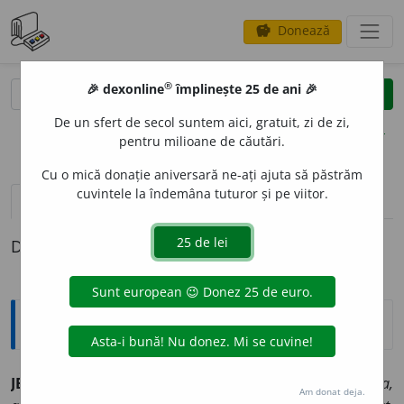
Donează
savings
®
®
🎉 dexonline
împlinește 25 de ani 🎉
caută
clear
search
De un sfert de secol suntem aici, gratuit, zi de zi,
opțiuni
pentru milioane de căutări.
Cu o mică donație aniversară ne-ați ajuta să păstrăm
cuvintele la îndemâna tuturor și pe viitor.
pronunție
(1)
volume_up
definiții (1)
Definiția cu ID-ul 915530:
Explicative DEX
JEL
A
NIE,
jelanii,
s. f.
1.
Plîngere, tînguire.
Titu Herdelea,
Am donat deja.