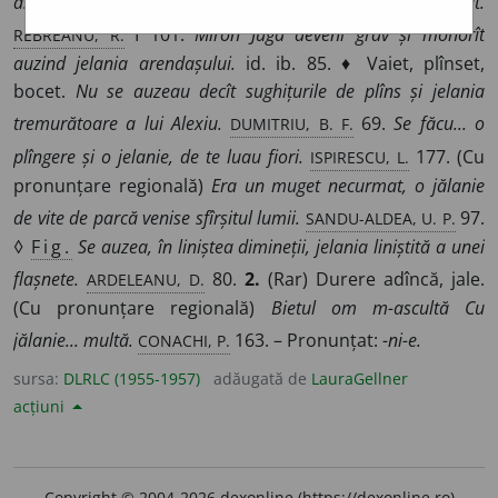
ascultînd jelaniile învățătorului, se simțea aproape rușinat.
REBREANU, R.
I 101.
Miron Juga deveni grav și mohorît
auzind jelania arendașului.
id. ib. 85. ♦ Vaiet, plînset,
bocet.
Nu se auzeau decît sughițurile de plîns și jelania
DUMITRIU, B. F.
tremurătoare a lui Alexiu.
69.
Se făcu... o
ISPIRESCU, L.
plîngere și o jelanie, de te luau fiori.
177. (Cu
pronunțare regională)
Era un muget necurmat, o jălanie
SANDU-ALDEA, U. P.
de vite de parcă venise sfîrșitul lumii.
97.
◊
Fig.
Se auzea, în liniștea dimineții, jelania liniștită a unei
ARDELEANU, D.
flașnete.
80.
2.
(Rar) Durere adîncă, jale.
(Cu pronunțare regională)
Bietul om m-ascultă Cu
CONACHI, P.
jălanie... multă.
163. – Pronunțat:
-ni-e.
sursa:
DLRLC (1955-1957)
adăugată de
LauraGellner
acțiuni
Copyright © 2004-2026 dexonline (https://dexonline.ro)