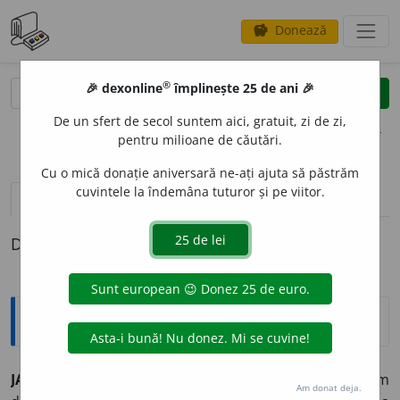
Donează
savings
®
®
🎉 dexonline
împlinește 25 de ani 🎉
caută
clear
search
De un sfert de secol suntem aici, gratuit, zi de zi,
opțiuni
pentru milioane de căutări.
Cu o mică donație aniversară ne-ați ajuta să păstrăm
cuvintele la îndemâna tuturor și pe viitor.
definiții (1)
Definiția cu ID-ul 915343:
Explicative DEX
JAC
A
RD,
jacarde,
s. n.
Dispozitiv format dintr-un sistem
Am donat deja.