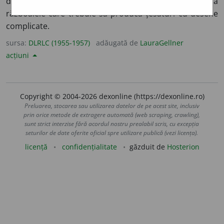
de ace orizontale cu ochiuri, sfori și cuțite, montat la
războaiele care trebuie să producă țesături cu desene
complicate.
sursa:
DLRLC (1955-1957)
adăugată de
LauraGellner
acțiuni
Copyright © 2004-2026 dexonline (https://dexonline.ro)
Preluarea, stocarea sau utilizarea datelor de pe acest site, inclusiv
prin orice metode de extragere automată (web scraping, crawling),
sunt strict interzise fără acordul nostru prealabil scris, cu excepția
seturilor de date oferite oficial spre utilizare publică (vezi licența).
licență
confidențialitate
găzduit de
Hosterion