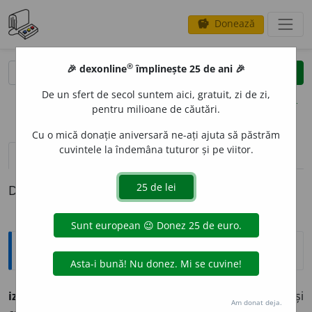
Donează
savings
®
®
🎉 dexonline
împlinește 25 de ani 🎉
caută
clear
search
De un sfert de secol suntem aici, gratuit, zi de zi,
opțiuni
pentru milioane de căutări.
Cu o mică donație aniversară ne-ați ajuta să păstrăm
cuvintele la îndemâna tuturor și pe viitor.
definiții (1)
Definiția cu ID-ul 676775:
Explicative DEX
izecleán, -eánă
adj. (ung.
izetlen,
fără gust. V.
iz.
Cp. și
Am donat deja.