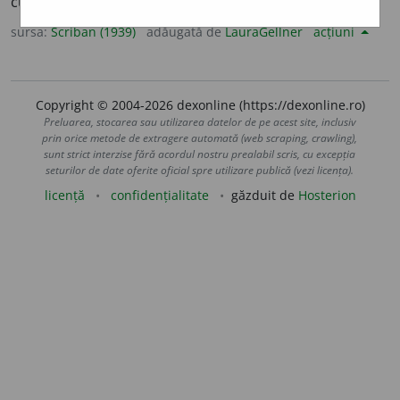
cu
viclean
).
Vechĭ.
Aspru, neplăcut:
drum, vînt izeclean.
sursa:
Scriban (1939)
adăugată de
LauraGellner
acțiuni
Copyright © 2004-2026 dexonline (https://dexonline.ro)
Preluarea, stocarea sau utilizarea datelor de pe acest site, inclusiv
prin orice metode de extragere automată (web scraping, crawling),
sunt strict interzise fără acordul nostru prealabil scris, cu excepția
seturilor de date oferite oficial spre utilizare publică (vezi licența).
licență
confidențialitate
găzduit de
Hosterion