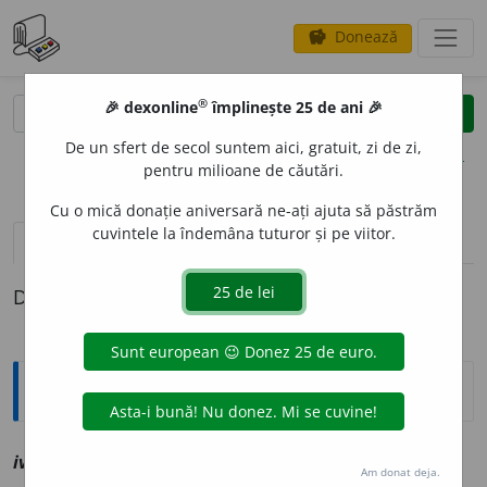
Donează
savings
®
®
🎉 dexonline
împlinește 25 de ani 🎉
caută
clear
search
De un sfert de secol suntem aici, gratuit, zi de zi,
opțiuni
pentru milioane de căutări.
Cu o mică donație aniversară ne-ați ajuta să păstrăm
cuvintele la îndemâna tuturor și pe viitor.
definiții (1)
Definiția cu ID-ul 1115365:
Explicative DEX
ivint
a
r
sn
vz
inventar
Am donat deja.