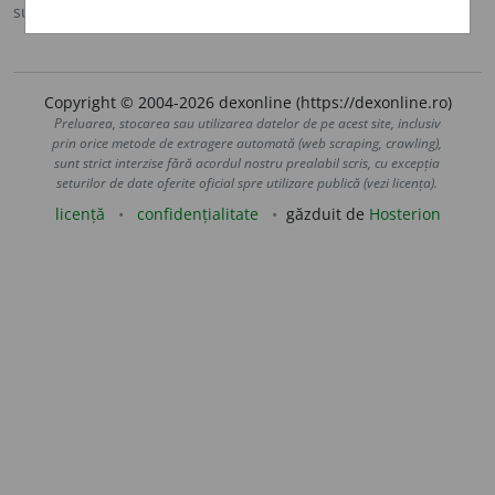
sursa:
MDA2 (2010)
adăugată de
LauraGellner
acțiuni
Copyright © 2004-2026 dexonline (https://dexonline.ro)
Preluarea, stocarea sau utilizarea datelor de pe acest site, inclusiv
prin orice metode de extragere automată (web scraping, crawling),
sunt strict interzise fără acordul nostru prealabil scris, cu excepția
seturilor de date oferite oficial spre utilizare publică (vezi licența).
licență
confidențialitate
găzduit de
Hosterion