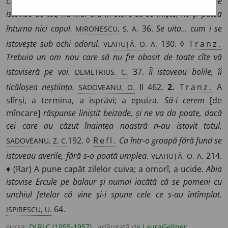
cauza bolii sau a muncii); a se epuiza, a se extenua.
Se
istovise de tot, nu mai era în stare să se miște, nu-și putea
MIRONESCU, S. A.
înturna nici capul.
36.
Se uita... cum i se
VLAHUȚĂ, O. A.
istovește sub ochi odorul.
130. ◊
Tranz.
Trebuia un om nou care să nu fie obosit de toate cîte vă
DEMETRIUS, C.
istoviseră pe voi.
37.
Îi istoveau bolile, îi
SADOVEANU, O.
ticăloșea neștiința.
II 462.
2.
Tranz.
A
sfîrși, a termina, a isprăvi; a epuiza.
Să-i cerem
[de
mîncare]
răspunse liniștit beizade, și ne va da poate, dacă
cei care au căzut înaintea noastră n-au istovit totul.
SADOVEANU, Z. C.
192. ◊
Refl.
Ca într-o groapă fără fund se
VLAHUȚĂ, O. A.
istoveau averile, fără s-o poată umplea.
214.
♦ (Rar) A pune capăt zilelor cuiva; a omorî, a ucide.
Abia
istovise Ercule pe balaur și numai iacătă că se pomeni cu
unchiul fetelor că vine și-i spune cele ce s-au întîmplat.
ISPIRESCU, U.
64.
sursa:
DLRLC (1955-1957)
adăugată de
LauraGellner