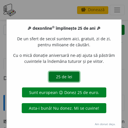
Donează
savings
®
®
🎉 dexonline
împlinește 25 de ani 🎉
caută
clear
search
De un sfert de secol suntem aici, gratuit, zi de zi,
opțiuni
pentru milioane de căutări.
Cu o mică donație aniversară ne-ați ajuta să păstrăm
cuvintele la îndemâna tuturor și pe viitor.
pronunție
(2)
volume_up
definiții (1)
Definiția cu ID-ul 915011:
Explicative DEX
ISTOV
I
,
istovesc,
vb.
IV.
1.
Refl.
A se slei de puteri (din
Am donat deja.