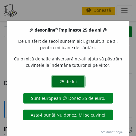
Donează
savings
®
®
🎉 dexonline
împlinește 25 de ani 🎉
caută
clear
search
De un sfert de secol suntem aici, gratuit, zi de zi,
opțiuni
pentru milioane de căutări.
Cu o mică donație aniversară ne-ați ajuta să păstrăm
cuvintele la îndemâna tuturor și pe viitor.
pronunție
(50)
volume_up
definiții (1)
Definiția cu ID-ul 995757:
Sinonime
IRON
I
E
s.
persiflare, zeflemea, (rar) persifl
a
j, (
fig.
)
Am donat deja.