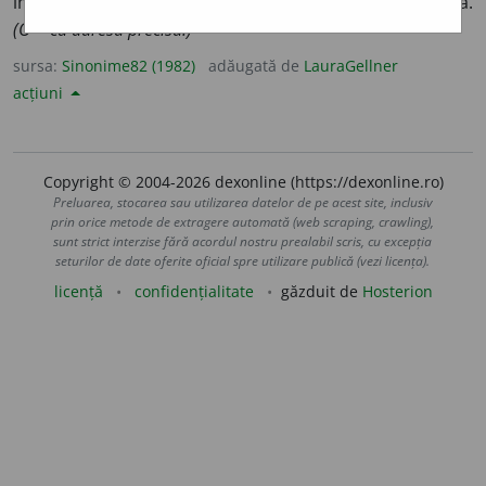
împunsăt
u
ră, înțepăt
u
ră, pișcăt
u
ră, șfichi, șfichiuit
u
ră.
(O ~ cu adresă precisă.)
sursa:
Sinonime82 (1982)
adăugată de
LauraGellner
acțiuni
Copyright © 2004-2026 dexonline (https://dexonline.ro)
Preluarea, stocarea sau utilizarea datelor de pe acest site, inclusiv
prin orice metode de extragere automată (web scraping, crawling),
sunt strict interzise fără acordul nostru prealabil scris, cu excepția
seturilor de date oferite oficial spre utilizare publică (vezi licența).
licență
confidențialitate
găzduit de
Hosterion